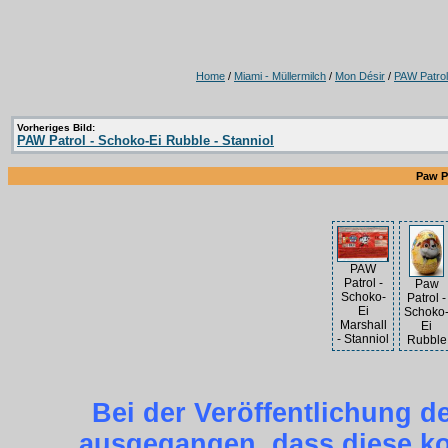
Home
/
Miami - Müllermilch
/
Mon Désir
/
PAW Patrol
Vorheriges Bild:
PAW Patrol - Schoko-Ei Rubble - Stanniol
Paw P
PAW
Patrol -
Paw
Schoko-
Patrol -
Ei
Schoko
Marshall
Ei
- Stanniol
Rubble
Bei der Veröffentlichung d
ausgegangen, dass diese kos