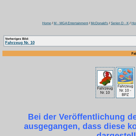
Home
/
M - MGA Entertainment
/
McDonald's
/
Serien D - K
/
Ho
Vorheriges Bild:
Fahrzeug Nr. 10
Fa
Fahrzeug
Fahrzeug
Nr. 10 -
Nr. 10
BPZ
Bei der Veröffentlichung d
ausgegangen, dass diese kos
dargestel