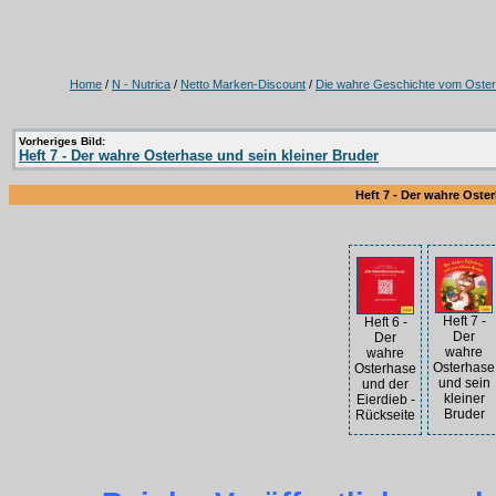
Home
/
N - Nutrica
/
Netto Marken-Discount
/
Die wahre Geschichte vom Oste
Vorheriges Bild:
Heft 7 - Der wahre Osterhase und sein kleiner Bruder
Heft 7 - Der wahre Oster
Heft 7 -
Heft 6 -
Der
Der
wahre
wahre
Osterhase
Osterhase
und sein
und der
kleiner
Eierdieb -
Bruder
Rückseite