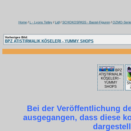
Home
/
L - Lyons Tetley
/
Lidl
/
SCHOKOSPASS - Bastel-Figuren
/
OZMO-Serie
Vorheriges Bild:
BPZ ATIŞTIRMALIK KÖŞELERI - YUMMY SHOPS
BPZ
ATIŞTIRMALIK
KÖŞELERI -
YUMMY
Sh
SHOPS
Bei der Veröffentlichung d
ausgegangen, dass diese kos
dargestel