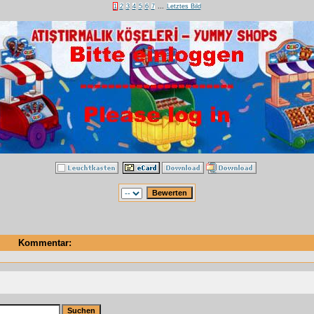
1
2
3
4
5
6
7
...
Letztes Bild
Kommentar: