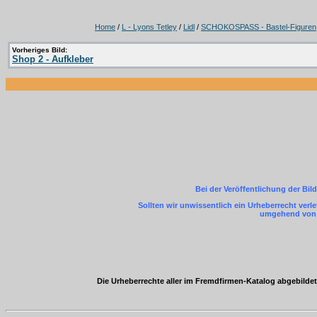
Home
/
L - Lyons Tetley
/
Lidl
/
SCHOKOSPASS - Bastel-Figuren
Vorheriges Bild:
Shop 2 - Aufkleber
Bei der Veröffentlichung der Bil
Sollten wir unwissentlich ein Urheberrecht ver
umgehend von m
Die Urheberrechte aller im Fremdfirmen-Katalog abgebild