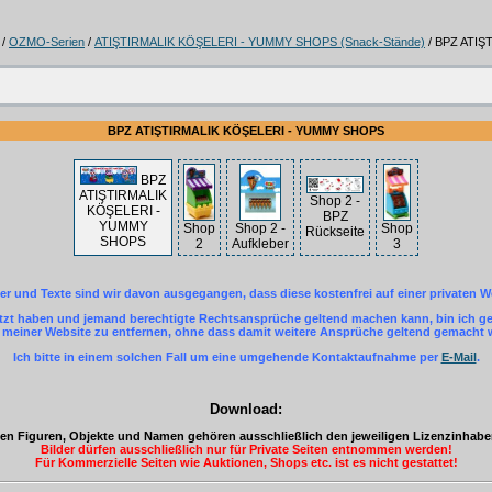
/
OZMO-Serien
/
ATIŞTIRMALIK KÖŞELERI - YUMMY SHOPS (Snack-Stände)
/ BPZ ATI
BPZ ATIŞTIRMALIK KÖŞELERI - YUMMY SHOPS
BPZ
ATIŞTIRMALIK
Shop 2 -
KÖŞELERI -
BPZ
YUMMY
Shop
Shop 2 -
Shop
Rückseite
SHOPS
2
Aufkleber
3
der und Texte sind wir davon ausgegangen, dass diese kostenfrei auf einer privaten W
letzt haben und jemand berechtigte Rechtsansprüche geltend machen kann, bin ich ger
einer Website zu entfernen, ohne dass damit weitere Ansprüche geltend gemacht
Ich bitte in einem solchen Fall um eine umgehende Kontaktaufnahme per
E-Mail
.
Download:
eten Figuren, Objekte und Namen gehören ausschließlich den jeweiligen Lizenzinhab
Bilder dürfen ausschließlich nur für Private Seiten entnommen werden!
Für Kommerzielle Seiten wie Auktionen, Shops etc. ist es nicht gestattet!