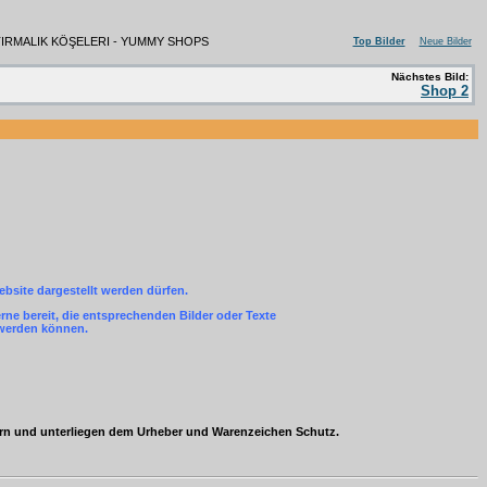
ŞTIRMALIK KÖŞELERI - YUMMY SHOPS
Top Bilder
Neue Bilder
Nächstes Bild:
Shop 2
ebsite dargestellt werden dürfen.
ne bereit, die entsprechenden Bilder oder Texte
 werden können.
ern und unterliegen dem Urheber und Warenzeichen Schutz.