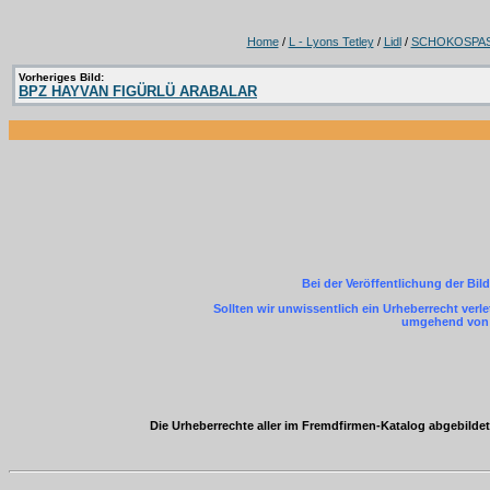
Home
/
L - Lyons Tetley
/
Lidl
/
SCHOKOSPASS 
Vorheriges Bild:
BPZ HAYVAN FIGÜRLÜ ARABALAR
Bei der Veröffentlichung der Bil
Sollten wir unwissentlich ein Urheberrecht ver
umgehend von m
Die Urheberrechte aller im Fremdfirmen-Katalog abgebild