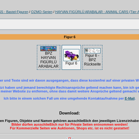
- Bastel-Figuren
/
OZMO-Serien
/
HAYVAN FIGÜRLÜ ARABALAR - ANIMAL CARS (Tier-A
Figur 6
BPZ
Figur 6 -
HAYVAN
BPZ
FIGÜRLÜ
Figur 6
Rückseite
ARABALAR
der und Texte sind wir davon ausgegangen, dass diese kostenfrei auf einer privaten W
letzt haben und jemand berechtigte Rechtsansprüche geltend machen kann, bin ich ger
einer Website zu entfernen, ohne dass damit weitere Ansprüche geltend gemacht
Ich bitte in einem solchen Fall um eine umgehende Kontaktaufnahme per
E-Mail
.
Download:
eten Figuren, Objekte und Namen gehören ausschließlich den jeweiligen Lizenzinhab
Bilder dürfen ausschließlich nur für Private Seiten entnommen werden!
Für Kommerzielle Seiten wie Auktionen, Shops etc. ist es nicht gestattet!