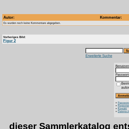
Autor:
Kommentar:
Es wurden noch keine Kommentare abgegeben.
Vorheriges Bild:
Figur 2
Erweiterte Suche
Benutzer
Passwort
Beim
auto
»
Password
»
Registrie
»
Kontakt
»
Datensch
dieser Sammlerkatalog ent