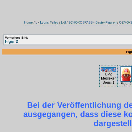
Home
/
L - Lyons Tetley
/
Lidl
/
SCHOKOSPASS - Bastel-Figuren
/
OZMO-Se
Vorheriges Bild:
Figur 2
Fig
BPZ
Mesleker
Serisi 1
Figur 2
Bei der Veröffentlichung d
ausgegangen, dass diese kos
dargestel