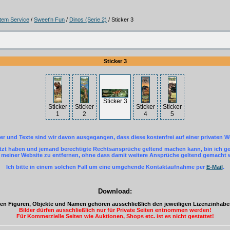
tem Service
/
Sweet'n Fun
/
Dinos (Serie 2)
/ Sticker 3
Sticker 3
Sticker 3
Sticker
Sticker
Sticker
Sticker
1
2
4
5
der und Texte sind wir davon ausgegangen, dass diese kostenfrei auf einer privaten W
letzt haben und jemand berechtigte Rechtsansprüche geltend machen kann, bin ich ger
einer Website zu entfernen, ohne dass damit weitere Ansprüche geltend gemacht
Ich bitte in einem solchen Fall um eine umgehende Kontaktaufnahme per
E-Mail
.
Download:
eten Figuren, Objekte und Namen gehören ausschließlich den jeweiligen Lizenzinhab
Bilder dürfen ausschließlich nur für Private Seiten entnommen werden!
Für Kommerzielle Seiten wie Auktionen, Shops etc. ist es nicht gestattet!