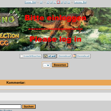
Erstes Bild
...
10
...
15
16
17
18
19
20
21
...
Letztes Bild
Kommentar:
rte Suche