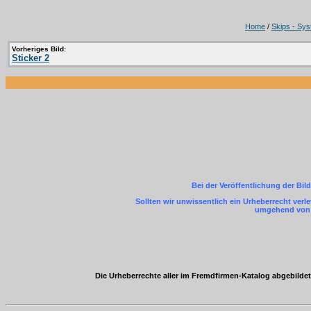
Home
/
Skips - Sys
Vorheriges Bild:
Sticker 2
Bei der Veröffentlichung der Bil
Sollten wir unwissentlich ein Urheberrecht ver
umgehend von m
Die Urheberrechte aller im Fremdfirmen-Katalog abgebild