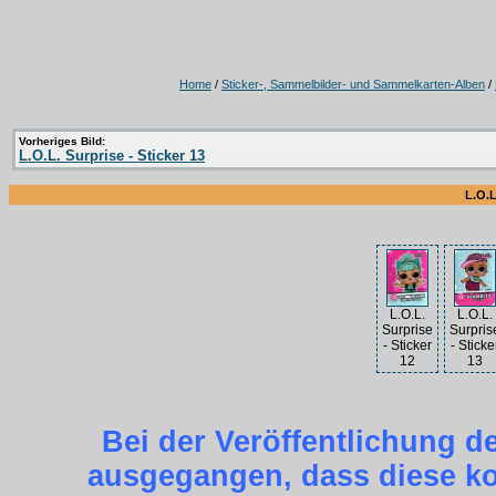
Home
/
Sticker-, Sammelbilder- und Sammelkarten-Alben
/
Vorheriges Bild:
L.O.L. Surprise - Sticker 13
L.O.L
L.O.L.
L.O.L.
Surprise
Surpris
- Sticker
- Sticke
12
13
Bei der Veröffentlichung d
ausgegangen, dass diese kos