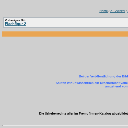
Home
/
Z - Zweifel
/
Vorheriges Bild:
Flachfigur 2
Bei der Veröffentlichung der Bil
Sollten wir unwissentlich ein Urheberrecht ver
umgehend von m
Die Urheberrechte aller im Fremdfirmen-Katalog abgebild