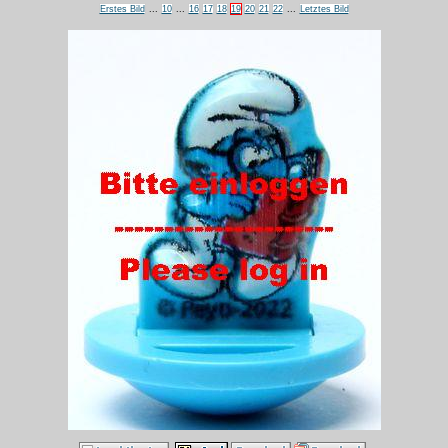
Erstes Bild
...
10
...
16
17
18
19
20
21
22
...
Letztes Bild