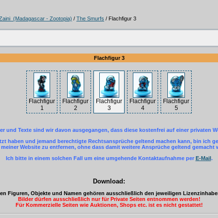
Zaini (Madagascar - Zootopia)
/
The Smurfs
/ Flachfigur 3
Flachfigur 3
Flachfigur
Flachfigur
Flachfigur
Flachfigur
Flachfigur
1
2
3
4
5
der und Texte sind wir davon ausgegangen, dass diese kostenfrei auf einer privaten W
letzt haben und jemand berechtigte Rechtsansprüche geltend machen kann, bin ich ger
einer Website zu entfernen, ohne dass damit weitere Ansprüche geltend gemacht
Ich bitte in einem solchen Fall um eine umgehende Kontaktaufnahme per
E-Mail
.
Download:
eten Figuren, Objekte und Namen gehören ausschließlich den jeweiligen Lizenzinhab
Bilder dürfen ausschließlich nur für Private Seiten entnommen werden!
Für Kommerzielle Seiten wie Auktionen, Shops etc. ist es nicht gestattet!