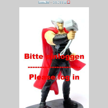
Erstes Bild
...
5
6
7
8
9
10
11