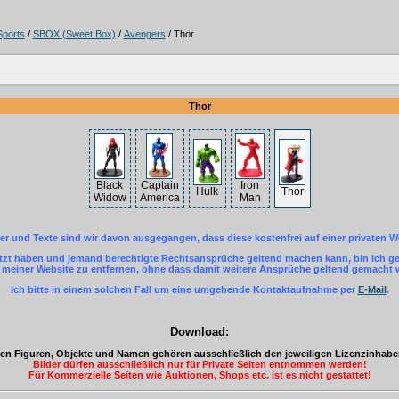
Sports
/
SBOX (Sweet Box)
/
Avengers
/ Thor
Thor
Black
Captain
Iron
Hulk
Thor
Widow
America
Man
der und Texte sind wir davon ausgegangen, dass diese kostenfrei auf einer privaten W
letzt haben und jemand berechtigte Rechtsansprüche geltend machen kann, bin ich ger
einer Website zu entfernen, ohne dass damit weitere Ansprüche geltend gemacht
Ich bitte in einem solchen Fall um eine umgehende Kontaktaufnahme per
E-Mail
.
Download:
eten Figuren, Objekte und Namen gehören ausschließlich den jeweiligen Lizenzinhab
Bilder dürfen ausschließlich nur für Private Seiten entnommen werden!
Für Kommerzielle Seiten wie Auktionen, Shops etc. ist es nicht gestattet!