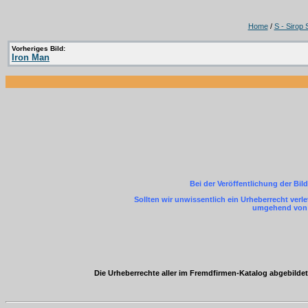
Home
/
S - Sirop 
Vorheriges Bild:
Iron Man
Bei der Veröffentlichung der Bil
Sollten wir unwissentlich ein Urheberrecht ver
umgehend von m
Die Urheberrechte aller im Fremdfirmen-Katalog abgebild