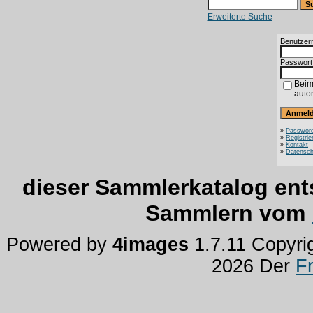
Erweiterte Suche
Benutzer
Passwort
Beim
auto
»
Password
»
Registrie
»
Kontakt
»
Datensch
dieser Sammlerkatalog ent
Sammlern vom
Powered by
4images
1.7.11 Copyri
2026 Der
F