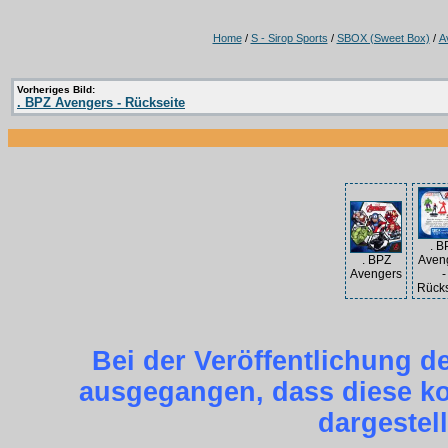
Home
/
S - Sirop Sports
/
SBOX (Sweet Box)
/
A
Vorheriges Bild:
. BPZ Avengers - Rückseite
. B
. BPZ
Aven
Avengers
-
Rücks
Bei der Veröffentlichung d
ausgegangen, dass diese kos
dargestel