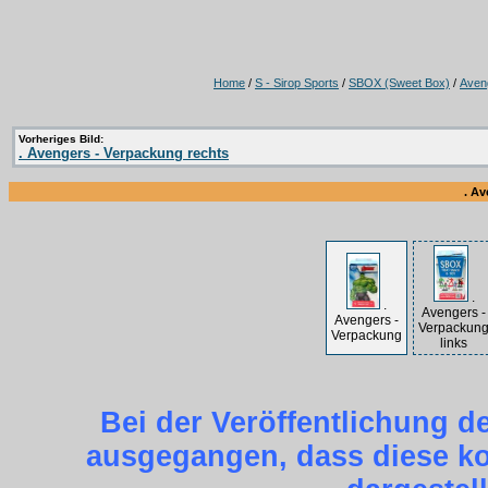
Home
/
S - Sirop Sports
/
SBOX (Sweet Box)
/
Aven
Vorheriges Bild:
. Avengers - Verpackung rechts
. A
.
.
Avengers -
Avengers -
Verpackun
Verpackung
links
Bei der Veröffentlichung d
ausgegangen, dass diese kos