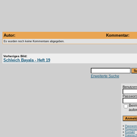
Autor:
Kommentar:
Es wurden noch keine Kommentare abgegeben.
Vorheriges Bild:
Schleich Bayala - Heft 19
Erweiterte Suche
Benutzer
Passwort
Beim
auto
»
Password
»
Registrie
»
Kontakt
»
Datensch