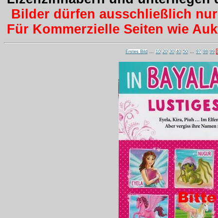
Bilder dürfen ausschließlich nu
Für Kommerzielle Seiten wie Aukti
Erstes Bild
...
10
20
30
40
50
...
97
98
99