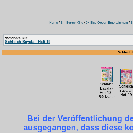
Home
/
Bi - Burger King
/
◊ • Blue Ocean Entertainment
/
B
Vorheriges Bild:
Schleich Bayala - Heft 19
Schleich 
Schleich
Schleich
Bayala -
Bayala -
Heft 18 -
Heft 19
Rückseite
Bei der Veröffentlichung d
ausgegangen, dass diese kos