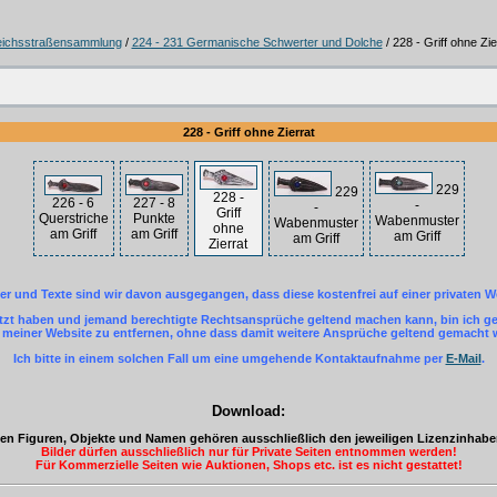
ichsstraßensammlung
/
224 - 231 Germanische Schwerter und Dolche
/ 228 - Griff ohne Zie
228 - Griff ohne Zierrat
229
229
228 -
226 - 6
227 - 8
-
-
Griff
Querstriche
Punkte
Wabenmuster
Wabenmuster
ohne
am Griff
am Griff
am Griff
am Griff
Zierrat
der und Texte sind wir davon ausgegangen, dass diese kostenfrei auf einer privaten W
letzt haben und jemand berechtigte Rechtsansprüche geltend machen kann, bin ich ger
einer Website zu entfernen, ohne dass damit weitere Ansprüche geltend gemacht
Ich bitte in einem solchen Fall um eine umgehende Kontaktaufnahme per
E-Mail
.
Download:
eten Figuren, Objekte und Namen gehören ausschließlich den jeweiligen Lizenzinhab
Bilder dürfen ausschließlich nur für Private Seiten entnommen werden!
Für Kommerzielle Seiten wie Auktionen, Shops etc. ist es nicht gestattet!