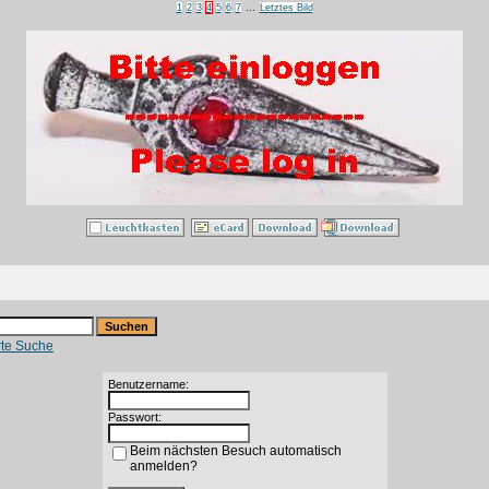
1
2
3
4
5
6
7
...
Letztes Bild
rte Suche
Benutzername:
Passwort:
Beim nächsten Besuch automatisch
anmelden?