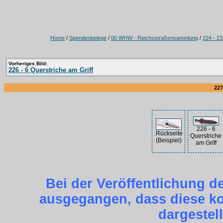
Home
/
Spendenbelege
/
00 WHW - Reichsstraßensammlung
/
224 - 2
Vorheriges Bild:
226 - 6 Querstriche am Griff
227
226 - 6
.Rückseite
Querstriche
(Beispiel)
am Griff
Bei der Veröffentlichung d
ausgegangen, dass diese kos
dargestel