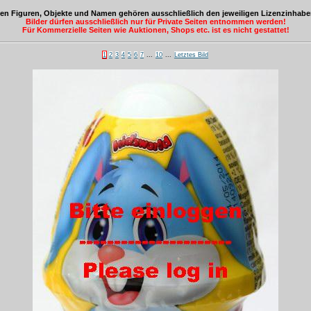
eten Figuren, Objekte und Namen gehören ausschließlich den jeweiligen Lizenzinhab
Bilder dürfen ausschließlich nur für Private Seiten entnommen werden!
Für Kommerzielle Seiten wie Auktionen, Shops etc. ist es nicht gestattet!
1
2
3
4
5
6
7
...
10
...
Letztes Bild