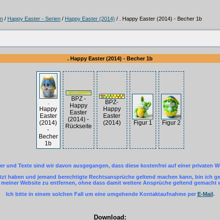
un
/
Happy Easter - Serien
/
Happy Easter (2014)
/ . Happy Easter (2014) - Becher 1b
. Happy Easter (2014) - Becher 1b
BPZ -
.
BPZ-
Happy
Happy
Happy
Easter
Easter
Easter
(2014) -
(2014)
(2014)
Figur 1
Figur 2
Rückseite
-
Becher
1b
der und Texte sind wir davon ausgegangen, dass diese kostenfrei auf einer privaten W
letzt haben und jemand berechtigte Rechtsansprüche geltend machen kann, bin ich ger
einer Website zu entfernen, ohne dass damit weitere Ansprüche geltend gemacht
Ich bitte in einem solchen Fall um eine umgehende Kontaktaufnahme per
E-Mail
.
Download: