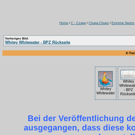
Home
/
C - Czapp
/
Chupa Chups
/
Extreme Sports
Vorheriges Bild:
Whitey Whitewater - BPZ Rückseite
X-Tre
Whitey
Whitewat
Whitey
- BPZ
Whitewater
Rückseit
Bei der Veröffentlichung d
ausgegangen, dass diese kos