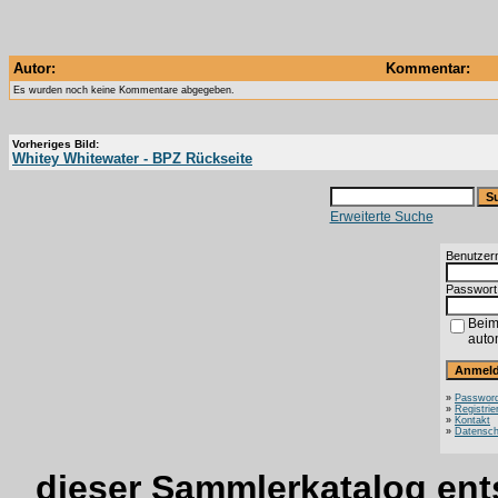
Autor:
Kommentar:
Es wurden noch keine Kommentare abgegeben.
Vorheriges Bild:
Whitey Whitewater - BPZ Rückseite
Erweiterte Suche
Benutzer
Passwort
Beim
auto
»
Password
»
Registrie
»
Kontakt
»
Datensch
dieser Sammlerkatalog ent