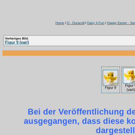
Home
/
D - Duracell
/
Dairy 4 Fun
/
Happy Easter - Ser
Vorheriges Bild:
Figur 9 (vari)
Figur 
Figur 9
(vari)
Bei der Veröffentlichung d
ausgegangen, dass diese kos
dargestel