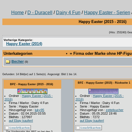
Home
/
D - Duracell
/
Dairy 4 Fun
/
Happy Easter - Serien
Happy Easter (2015 - 2016)
(Hits: 253240) Ge
Vorherige Kategorie:
Happy Easter (2014)
Unterkategorien
• = Firma oder Marke ohne HP-Fig
Becher
(9)
Gefunden: 14 Bild(er) auf 1 Seite(n). Angezeigt: Bild 1 bis 14.
BPZ - Happy Easter (2015) - Rückseite 1
BPZ - Happy Easter (2015 - 2016)
Ordner :
Happy Easter (2015 -
Ordner :
Happy Easter (2015 -
2016)
2016)
Firma / Marke : Dairy 4 Fun
Firma / Marke : Dairy 4 Fun
Serie : Happy Easter
Serie : Happy Easter
Hinzugefügt von :
luky95
Hinzugefügt von :
zettelsucher
Datum : 02.04.2015 03:55
Datum : 05.05.2022 19:46
Bildhits : 127997
Bildhits : 7272
auf Ebay kaufen!
auf Ebay kaufen!
Die Vorderseite des BPZ ist bei den 3