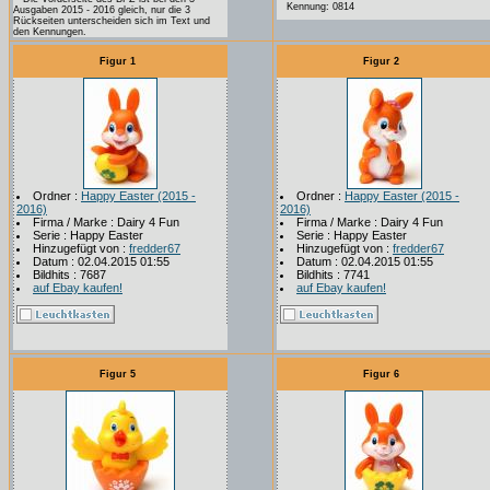
Kennung: 0814
Ausgaben 2015 - 2016 gleich, nur die 3
Rückseiten unterscheiden sich im Text und
den Kennungen.
Figur 1
Figur 2
Ordner :
Happy Easter (2015 -
Ordner :
Happy Easter (2015 -
2016)
2016)
Firma / Marke : Dairy 4 Fun
Firma / Marke : Dairy 4 Fun
Serie : Happy Easter
Serie : Happy Easter
Hinzugefügt von :
fredder67
Hinzugefügt von :
fredder67
Datum : 02.04.2015 01:55
Datum : 02.04.2015 01:55
Bildhits : 7687
Bildhits : 7741
auf Ebay kaufen!
auf Ebay kaufen!
Figur 5
Figur 6