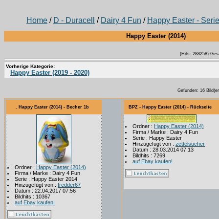
Home
/
D - Duracell
/
Dairy 4 Fun
/
Happy Easter - Seri
Happy Easter (2014)
(Hits: 288258) Ges
Vorherige Kategorie:
Happy Easter (2019 - 2020)
Gefunden: 16 Bild(er)
. Happy Easter (2014) - Becher 1b
BPZ - Happy Easter (2014) - Rückseite
Ordner :
Happy Easter (2014)
Firma / Marke : Dairy 4 Fun
Serie : Happy Easter
Hinzugefügt von :
zettelsucher
Datum : 28.03.2014 07:13
Bildhits : 7269
auf Ebay kaufen!
Ordner :
Happy Easter (2014)
Firma / Marke : Dairy 4 Fun
Serie : Happy Easter 2014
Hinzugefügt von :
fredder67
Datum : 22.04.2017 07:56
Bildhits : 10367
auf Ebay kaufen!