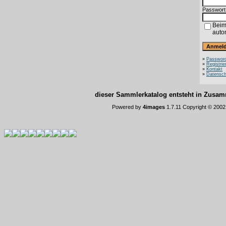
Passwort
Beim
auto
»
Password
»
Registrie
»
Kontakt
»
Datensch
dieser Sammlerkatalog entsteht in Zus
Powered by
4images
1.7.11 Copyright © 200