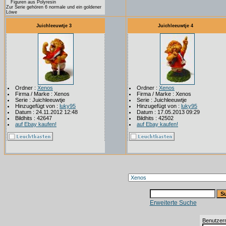
Figuren aus Polyresin
Zur Serie gehören 6 normale und ein goldener
Löwe
Juichleeuwtje 3
Juichleeuwtje 4
Ordner :
Xenos
Ordner :
Xenos
Firma / Marke : Xenos
Firma / Marke : Xenos
Serie : Juichleeuwtje
Serie : Juichleeuwtje
Hinzugefügt von :
luky95
Hinzugefügt von :
luky95
Datum : 24.11.2012 12:48
Datum : 17.05.2013 09:29
Bildhits : 42647
Bildhits : 42502
auf Ebay kaufen!
auf Ebay kaufen!
Erweiterte Suche
Benutzer