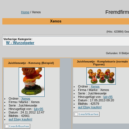
Fremdfirm
Home
/ Xenos
Xenos
(Hits: 423884) Ge
Vorherige Kategorie:
W - Wurzelpeter
Gefunden: 8 Bild(er)
Juichleeuwtje - Komplettserie (normale
Juichleeuwtje - Kennung (Beispiel)
Figuren)
Ordner :
Xenos
Firma / Marke : Xenos
Serie : Juichleeuwtje
Hinzugefügt von :
luky95
Ordner :
Xenos
Datum : 17.05.2013 09:20
Firma / Marke : Xenos
Bildhits : 42579
Serie : Juichleeuwtje
auf Ebay kaufen!
Hinzugefügt von :
luky95
Datum : 24.11.2012 12:47
Bildhits : 42661
auf Ebay kaufen!