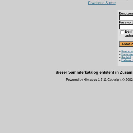
Erweiterte Suche
Benutzer
Passwort
Beim
auto
»
Password
»
Registrie
»
Kontakt
»
Datensch
dieser Sammlerkatalog entsteht in Zus
Powered by
4images
1.7.11 Copyright © 200