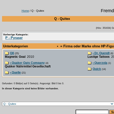
Fremd
Home
/ Q - Quitex
Q - Quitex
(Hits: 351634) G
Vorherige Kategorie:
P - Pyraser
Unterkategorien
• = Firma oder Marke ohne HP-Fig
Q8
• Dr. Quendt
(25)
(6)
Magnetic Goal
2010
Lustige Tattoos
20
• Quaker Oats Company
• Querzola
(4)
(1)
Quäker Nährmittel Gesellschaft
Quick
(14)
• Quelle
(21)
Gefunden: 0 Bild(er) auf 0 Seite(n). Angezeigt: Bild 0 bis 0.
In dieser Kategorie sind keine Bilder vorhanden.