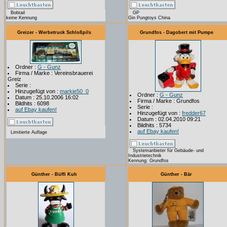
Bobtail
GP
keine Kennung
Gin Pungtoys China
Greizer - Werbetruck Schloßpils
Grundfos - Dagobert mit Pumpe
Ordner :
G - Gunz
Firma / Marke : Vereinsbrauerei
Greiz
Serie :
Hinzugefügt von :
markie50_0
Ordner :
G - Gunz
Datum : 25.10.2006 16:02
Firma / Marke : Grundfos
Bildhits : 6098
Serie :
auf Ebay kaufen!
Hinzugefügt von :
fredder67
Datum : 02.04.2010 09:21
Bildhits : 5734
auf Ebay kaufen!
Limitierte Auflage
Systemanbieter für Gebäude- und
Industrietechnik
Kennung: Grundfos
Günther - Büffi Kuh
Günther - Bär