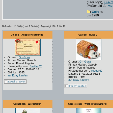
(Laor Toys),
Little 
(McDonald’s),
Voe
Golly
(8)
um 1980
Gefunden: 18 Bild(er) auf 1 Seite(n). Angezeigt: Bild 1 bis 18.
Galoob - Adoptionsurkunde
Galoob - Hund 1
Ordner :
G - Gunz
Firma / Marke : Galoob
Ordner :
G - Gunz
Serie : Pound Puppies
Firma / Marke : Galoob
Hinzugefügt von :
fredder67
Serie : Pound Puppies
Datum : 17.01.2018 06:14
Hinzugefügt von :
fredder67
Bildhits : 9035
Datum : 17.01.2018 06:14
auf Ebay kaufen!
Bildhits : 7894
auf Ebay kaufen!
Gernsbach - Werbefigur
Gerolsteiner - Werbetruck Naturell