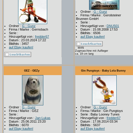
Ordner :
G - Gunz
Firma / Marke : Gerolsteiner
Brunnen GmbH
Serie :
Ordner :
G - Gunz
Hinzugefügt von :
DNU501
Firma / Marke : Gernsbach
Datum : 15.08.2008 17:53
Serie :
Bildhits : 6506
Hinzugefügt von :
fredder67
auf Ebay kaufen!
Datum : 23.03.2024 17:22
Bildhits : 3457
auf Ebay kaufen!
MAN
Zugmaschine mit Auflieger
ca. 19 cm lang
GEZ - GEZy
Gin Pungtoys - Baby Lola Bunny
Ordner :
G - Gunz
Ordner :
G - Gunz
Firma / Marke : GEZ
Firma / Marke : Gin Pungtoys
Serie :
Serie : Baby Looney Tunes
Hinzugefügt von :
Jan-Lukas
Hinzugefügt von :
fredder67
Datum : 25.06.2011 23:20
Datum : 17.06.2014 03:34
Bildhits : 6070
Bildhits : 5637
auf Ebay kaufen!
auf Ebay kaufen!