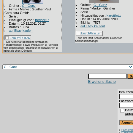
Ordner :
G - Gunz
Ordner :
G - Gunz
Firma / Marke : Günther
Firma / Marke : Günther Paul
Serie :
Cornufera GmbH
Hinzugefügt von :
karottilotty
Serie :
Datum : 14.05.2008 09:00
Hinzugefügt von :
fredder67
Bildhits : 7577
Datum : 10.12.2011 06:27
auf Ebay kaufen!
Bildhits : 5524
auf Ebay kaufen!
aus der Ralf Schumacher Collection -
Schlüsselanhänger
Die Geschäftsbereiche umfassen
Rohstoffhandel sowie Produktion u. Vertrieb
von organischen, organisch-mineralischen u.
mineralischen Düngern.
Erweiterte Suche
Benutzer
Passwort
Beim
auto
»
Password