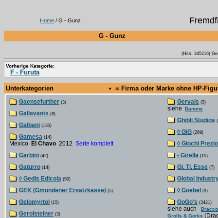
Fremdf
Home
/ G - Gunz
G - Gunz
(Hits: 345216) Ge
Vorherige Kategorie:
F - Furuta
Unterkategorien
• = Firma oder Marke ohne HP-Fig
Gaensefurther
Gervais
(3)
(0)
siehe
Danone
Gallavants
(8)
Ghibli Studios
(
Galbani
(133)
◊ GiG
(269)
Gamesa
(14)
Mexico
El Chavo
2012
Serie komplett
◊ Giochi Prezio
Garbini
• Girella
(42)
(10)
Gaturro
Gi. Ti. Esse
(14)
(7)
◊ Gedis Edicola
Global Industr
(50)
GEK (Gmündener Ersatzkasse)
◊ Goebel
(5)
(9)
Gelomyrtol
GoGo's
(15)
(3421)
siehe auch
Dracco
Gerolsteiner
(3)
(Dra
Grolls & Gorks