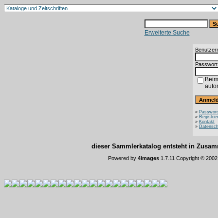
Erweiterte Suche
Benutzer
Passwort
Beim
auto
»
Password
»
Registrie
»
Kontakt
»
Datensch
dieser Sammlerkatalog entsteht in Zus
Powered by
4images
1.7.11 Copyright © 200