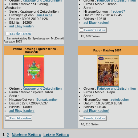
Ordner :
Kataloge und Zeitschriften
Ordner :
Kataloge und Zeitschriften
Firma / Marke : SU Verlag,
Firma / Marke : Jenna
Wiesbaden
Serie :
Serie : Kataloge und Zeitschriften
Hinzugefügt von :
fredder67
Hinzugefügt von :
Jan-Lukas
Datum : 22.12.2014 12:45
Datum : 30.06.2010 21:26
Bildhits : 12618
Bildhits : 16260
auf Ebay kaufen!
auf Ebay kaufen!
A5, 160 Seiten
Sammlerkatalog für Spielzeug von McDonald
Ausgabe 1995
Panini - Katalog Figurenserien -
Papo - Katalog 2007
Rückseite
Ordner :
Kataloge und Zeitschriften
Ordner :
Kataloge und Zeitschriften
Firma / Marke : epierre Italien
Firma / Marke : Papo
Serie :
Serie :
Hinzugefügt von :
Bonsaipanther
Hinzugefügt von :
zettelsucher
Datum : 27.07.2009 05:37
Datum : 10.09.2010 10:56
Bildhits : 14089
Bildhits : 14946
auf Ebay kaufen!
auf Ebay kaufen!
A6, 110 Seiten
1
2
Nächste Seite »
Letzte Seite »