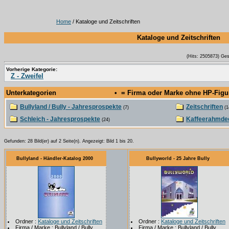
Home
/ Kataloge und Zeitschriften
Kataloge und Zeitschriften
(Hits: 2505873) Ge
Vorherige Kategorie:
Z - Zweifel
Unterkategorien
• = Firma oder Marke ohne HP-Fig
Bullyland / Bully - Jahresprospekte
Zeitschriften
(7)
(1
Schleich - Jahresprospekte
Kaffeerahmdec
(24)
Gefunden: 28 Bild(er) auf 2 Seite(n). Angezeigt: Bild 1 bis 20.
Bullyland - Händler-Katalog 2000
Bullyworld - 25 Jahre Bully
Ordner :
Kataloge und Zeitschriften
Ordner :
Kataloge und Zeitschriften
Firma / Marke : Bullyland / Bully
Firma / Marke : Bullyland / Bully