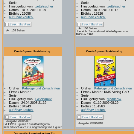
Serie :
Serie :
Hinzugefügt von :
zettelsucher
Hinzugefügt von :
zettelsucher
Datum : 10.09.2010 11:29
Datum : 10.09.2010 11:12
Bildhits : 26058
Bildhits : 15526
auf Ebay kaufen!
auf Ebay kaufen!
A4, 100 Seiten
A4, 108 Seiten
Übersicht Sammel- und Werbefiguren von
1973 bis 1998
Comicfiguren Preiskatalog
Comicfiguren Preiskatalog
Ordner :
Kataloge und Zeitschriften
Ordner :
Kataloge und Zeitschriften
Firma / Marke :
Firma / Marke : KMS-Verlag GbR
Serie :
Serie :
Hinzugefügt von :
Geierfamily
Hinzugefügt von :
fredder67
Datum : 24.04.2005 21:19
Datum : 01.10.2009 08:29
Bildhits : 84243
Bildhits : 151563
auf Ebay kaufen!
auf Ebay kaufen!
Ausgabe 2000/2001
Ausgabe 2009/2010
Bd 1:PVC Figuren / Kunstharzfiguren
sehr hilfreich auch zur Abgrenzung von Figuren
Der große Sammlerkatalog für