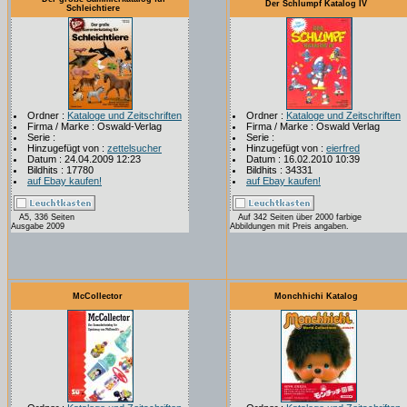
Der Schlumpf Katalog IV
Schleichtiere
Ordner :
Kataloge und Zeitschriften
Ordner :
Kataloge und Zeitschriften
Firma / Marke : Oswald-Verlag
Firma / Marke : Oswald Verlag
Serie :
Serie :
Hinzugefügt von :
zettelsucher
Hinzugefügt von :
eierfred
Datum : 24.04.2009 12:23
Datum : 16.02.2010 10:39
Bildhits : 17780
Bildhits : 34331
auf Ebay kaufen!
auf Ebay kaufen!
A5, 336 Seiten
Auf 342 Seiten über 2000 farbige
Ausgabe 2009
Abbildungen mit Preis angaben.
McCollector
Monchhichi Katalog