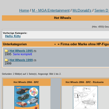
Home
/
M - MGA Entertainment
/
McDonald's
/
Serien D 
Hot Wheels
(Hits: 4553) Ges
Vorherige Kategorie:
Hello Kitty
Unterkategorien
• = Firma oder Marke ohne HP-Fig
Hot Wheels 1995
(5)
1995
Serie komplett
Hot Wheels 1999
(3)
1999
Gefunden: 2 Bild(er) auf 1 Seite(n). Angezeigt: Bild 1 bis 2.
Hot Wheels 2004 - BPZ
Hot Wheels 2004 - BPZ - Rückseite