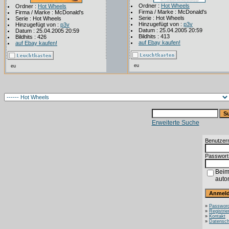
Ordner :
Hot Wheels
Ordner :
Hot Wheels
Firma / Marke : McDonald's
Firma / Marke : McDonald's
Serie : Hot Wheels
Serie : Hot Wheels
Hinzugefügt von :
p3v
Hinzugefügt von :
p3v
Datum : 25.04.2005 20:59
Datum : 25.04.2005 20:59
Bildhits : 413
Bildhits : 426
auf Ebay kaufen!
auf Ebay kaufen!
eu
eu
Erweiterte Suche
Benutzer
Passwort
Beim
auto
»
Password
»
Registrie
»
Kontakt
»
Datensch