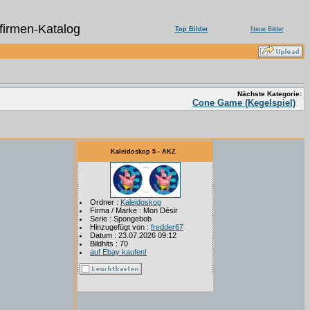
irmen-Katalog
Top Bilder
Neue Bilder
Nächste Kategorie:
Cone Game (Kegelspiel)
Kaleidoskop 5 - AKZ
Ordner :
Kaleidoskop
Firma / Marke : Mon Désir
Serie : Spongebob
Hinzugefügt von :
fredder67
Datum : 23.07.2026 09:12
Bildhits : 70
auf Ebay kaufen!