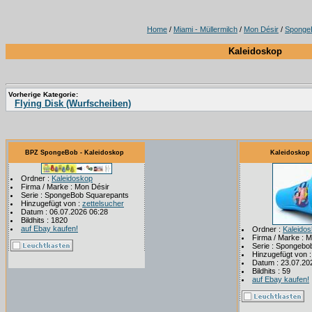
Home
/
Miami - Müllermilch
/
Mon Désir
/
Sponge
Kaleidoskop
Vorherige Kategorie:
Flying Disk (Wurfscheiben)
BPZ SpongeBob - Kaleidoskop
Kaleidoskop 
Ordner :
Kaleidoskop
Firma / Marke : Mon Désir
Serie : SpongeBob Squarepants
Hinzugefügt von :
zettelsucher
Datum : 06.07.2026 06:28
Bildhits : 1820
auf Ebay kaufen!
Ordner :
Kaleido
Firma / Marke : 
Serie : Spongebo
Hinzugefügt von 
Datum : 23.07.20
Bildhits : 59
auf Ebay kaufen!