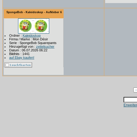
SpongeBob - Kaleidoskop - Aufkleber 6
Ordner :
Kaleidoskop
Firma / Marke : Mon Désir
Serie : SpongeBob Squarepants
Hinzugefügt von :
zettelsucher
Datum : 06.07.2026 06:22
Bildhits : 1441
auf Ebay kaufen!
Erweite