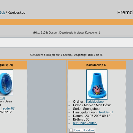
Fremdf
Bob
/ Kaleidoskop
(Hits: 3153) Gesamt Downloads in dieser Kategorie: 1
Gefunden: 5 Bild(er) auf 1 Seite(n). Angezeigt: Bild 1 bis 5.
(Beispiel)
Kaleidoskop 5
skop
Mon Désir
Ordner :
Kaleidoskop
b
Firma / Marke : Mon Désir
:
fredder67
Serie : Spongebob
26 09:12
Hinzugefügt von :
fredder67
Datum : 23.07.2026 09:12
Bildhits : 63
auf Ebay kaufen!