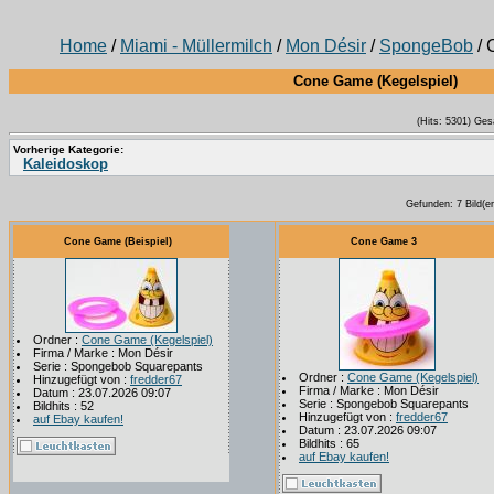
Home
/
Miami - Müllermilch
/
Mon Désir
/
SpongeBob
/ 
Cone Game (Kegelspiel)
(Hits: 5301) Ges
Vorherige Kategorie:
Kaleidoskop
Gefunden: 7 Bild(er)
Cone Game (Beispiel)
Cone Game 3
Ordner :
Cone Game (Kegelspiel)
Firma / Marke : Mon Désir
Serie : Spongebob Squarepants
Ordner :
Cone Game (Kegelspiel)
Hinzugefügt von :
fredder67
Firma / Marke : Mon Désir
Datum : 23.07.2026 09:07
Serie : Spongebob Squarepants
Bildhits : 52
Hinzugefügt von :
fredder67
auf Ebay kaufen!
Datum : 23.07.2026 09:07
Bildhits : 65
auf Ebay kaufen!