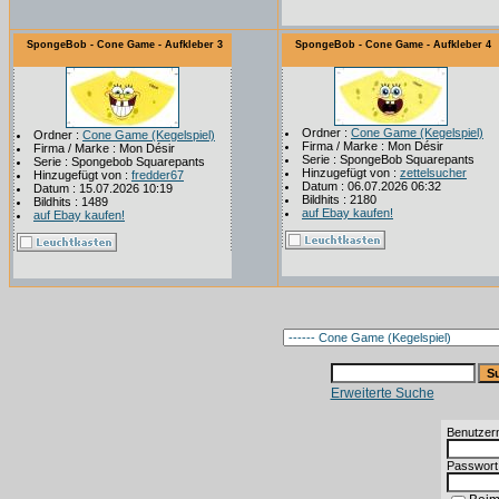
SpongeBob - Cone Game - Aufkleber 3
SpongeBob - Cone Game - Aufkleber 4
Ordner :
Cone Game (Kegelspiel)
Ordner :
Cone Game (Kegelspiel)
Firma / Marke : Mon Désir
Firma / Marke : Mon Désir
Serie : SpongeBob Squarepants
Serie : Spongebob Squarepants
Hinzugefügt von :
zettelsucher
Hinzugefügt von :
fredder67
Datum : 06.07.2026 06:32
Datum : 15.07.2026 10:19
Bildhits : 2180
Bildhits : 1489
auf Ebay kaufen!
auf Ebay kaufen!
Erweiterte Suche
Benutzer
Passwort