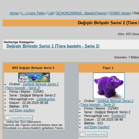
Home
/
L - Lyons Tetley
/
Lidl
/
SCHOKOSPASS - Bastel-Figuren
/
OZMO-Serien
/ Değ
Değiştir Birlȩstir Serisi 2 (Tiere
(Hits: 937) Ges
Vorherige Kategorie:
Değiştir Birlȩstir Serisi 1 (Tiere basteln - Serie 1)
Gefunden: 7 Bild(er)
BPZ Değiştir Birlȩstir Serisi 2
Figur 1
Ordner :
Değiştir Birlȩstir Serisi 2
(Tiere basteln - Serie 2)
Firma / Marke : OZMO
Serie : Değiştir Birlȩstir Serisi 2
Hinzugefügt von :
zettelsucher
Ordner :
Değiştir Birlȩstir Serisi 2
Datum : 22.08.2025 08:48
(Tiere basteln - Serie 2)
Bildhits : 875
Firma / Marke : OZMO
auf Ebay kaufen!
Serie : Değiştir Birlȩstir Serisi 2
Hinzugefügt von :
fredder67
Datum : 22.08.2025 08:48
türkischer Text (übersetzt):
Bildhits : 913
Sammle alle Figuren und kombiniere dann die
auf Ebay kaufen!
Einzelteile zu unterschiedlich gefärbten Tieren.