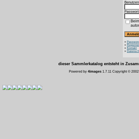
Benutzer
Passwort
Beim
auto
»
Password
»
Registrie
»
Kontakt
»
Datensch
dieser Sammlerkatalog entsteht in Zus
Powered by
4images
1.7.11 Copyright © 200