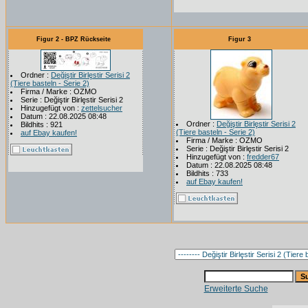
Figur 2 - BPZ Rückseite
Figur 3
Ordner :
Değiştir Birlȩstir Serisi 2
(Tiere basteln - Serie 2)
Firma / Marke : OZMO
Serie : Değiştir Birlȩstir Serisi 2
Hinzugefügt von :
zettelsucher
Datum : 22.08.2025 08:48
Ordner :
Değiştir Birlȩstir Serisi 2
Bildhits : 921
(Tiere basteln - Serie 2)
auf Ebay kaufen!
Firma / Marke : OZMO
Serie : Değiştir Birlȩstir Serisi 2
Hinzugefügt von :
fredder67
Datum : 22.08.2025 08:48
Bildhits : 733
auf Ebay kaufen!
Erweiterte Suche