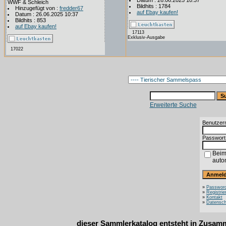
Datum : 26.06.2025 10:37
WWF & Schleich
Bildhits : 1784
Hinzugefügt von :
fredder67
auf Ebay kaufen!
Datum : 26.06.2025 10:37
Bildhits : 853
auf Ebay kaufen!
17113
Exklusiv-Ausgabe
17022
Erweiterte Suche
Benutzer
Passwort
Beim
auto
»
Password
»
Registrie
»
Kontakt
»
Datensch
dieser Sammlerkatalog entsteht in Zusa