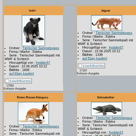
Indri
Jaguar
Ordner :
Tierischer Sammelspass
Firma / Marke : Edeka
Serie : Tierischer Sammelspaß mit
WWF & Schleich
Hinzugefügt von :
fredder67
Ordner :
Tierischer Sammelspass
Datum : 22.06.2025 10:12
Firma / Marke : Edeka
Bildhits : 1338
Serie : Tierischer Sammelspaß mit
auf Ebay kaufen!
WWF & Schleich
Hinzugefügt von :
fredder67
Datum : 22.06.2025 10:12
Bildhits : 1606
17110
auf Ebay kaufen!
Exklusiv-Ausgabe
17091
Exklusiv-Ausgabe
Rotes Riesen-Känguru
Schnabeltier
Ordner :
Tierischer Sammelspass
Firma / Marke : Edeka
Serie : Tierischer Sammelspaß mit
Ordner :
Tierischer Sammelspass
WWF & Schleich
Firma / Marke : Edeka
Hinzugefügt von :
fredder67
Serie : Tierischer Sammelspaß mit