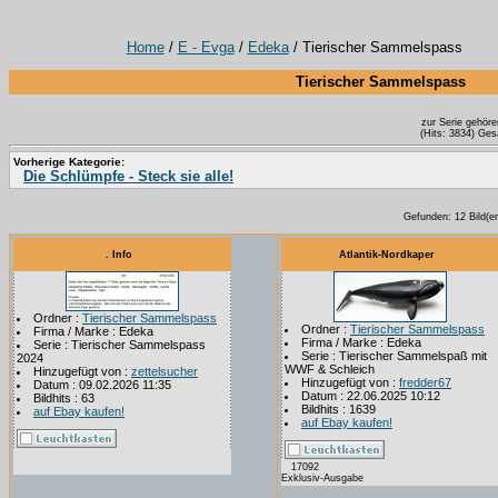
Home
/
E - Evga
/
Edeka
/ Tierischer Sammelspass
Tierischer Sammelspass
zur Serie gehöre
(Hits: 3834) Ges
Vorherige Kategorie:
Die Schlümpfe - Steck sie alle!
Gefunden: 12 Bild(er)
. Info
Atlantik-Nordkaper
Ordner :
Tierischer Sammelspass
Ordner :
Tierischer Sammelspass
Firma / Marke : Edeka
Firma / Marke : Edeka
Serie : Tierischer Sammelspass
Serie : Tierischer Sammelspaß mit
2024
WWF & Schleich
Hinzugefügt von :
zettelsucher
Hinzugefügt von :
fredder67
Datum : 09.02.2026 11:35
Datum : 22.06.2025 10:12
Bildhits : 63
Bildhits : 1639
auf Ebay kaufen!
auf Ebay kaufen!
17092
Exklusiv-Ausgabe