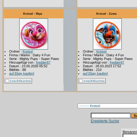
Kreisel - Skye
Kreisel - Zuma
Ordner :
Kreisel
Ordner :
Kreisel
Firma / Marke : Dairy 4 Fun
Firma / Marke : Dairy 4 Fun
Serie : Mighty Pups - Super Paws
Serie : Mighty Pups - Super Paws
Hinzugefügt von :
fredder67
Hinzugefügt von :
fredder67
Datum : 23.05.2026 05:52
Datum : 28.03.2023 17:52
Bildhits : 88
Bildhits : 210
auf Ebay kaufen!
auf Ebay kaufen!
Erweiterte Suche
Benutzer