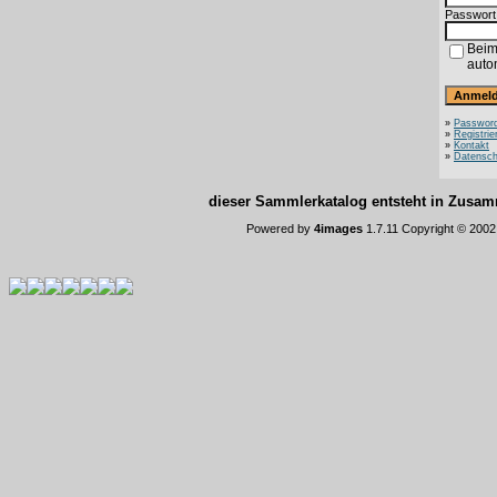
Passwort
Beim
auto
»
Password
»
Registrie
»
Kontakt
»
Datensch
dieser Sammlerkatalog entsteht in Zus
Powered by
4images
1.7.11 Copyright © 200