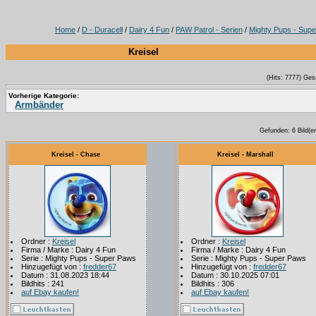
Home
/
D - Duracell
/
Dairy 4 Fun
/
PAW Patrol - Serien
/
Mighty Pups - Sup
Kreisel
(Hits: 7777) Ges
Vorherige Kategorie:
Armbänder
Gefunden: 6 Bild(er)
Kreisel - Chase
Kreisel - Marshall
Ordner :
Kreisel
Ordner :
Kreisel
Firma / Marke : Dairy 4 Fun
Firma / Marke : Dairy 4 Fun
Serie : Mighty Pups - Super Paws
Serie : Mighty Pups - Super Paws
Hinzugefügt von :
fredder67
Hinzugefügt von :
fredder67
Datum : 31.08.2023 18:44
Datum : 30.10.2025 07:01
Bildhits : 241
Bildhits : 306
auf Ebay kaufen!
auf Ebay kaufen!