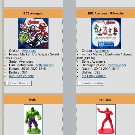
. BPZ Avengers
. BPZ Avengers - Rückseite
Ordner :
Avengers
Ordner :
Avengers
Firma / Marke : Confitrade / Sweet
Firma / Marke : Confitrade / Sweet
Box (SBOX)
Box (SBOX)
Serie : Avengers
Serie : Avengers
Hinzugefügt von :
zettelsucher
Hinzugefügt von :
zettelsucher
Datum : 30.01.2022 18:41
Datum : 30.01.2022 18:40
Bildhits : 384
Bildhits : 391
auf Ebay kaufen!
auf Ebay kaufen!
Hulk
Iron Man