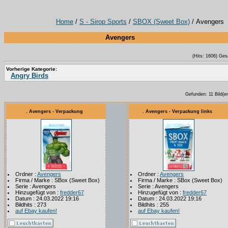
Home
/
S - Sirop Sports
/
SBOX (Sweet Box)
/ Avengers
Avengers
(Hits: 1606) Ges
Vorherige Kategorie:
Angry Birds
Gefunden: 11 Bild(er)
. Avengers - Verpackung
. Avengers - Verpackung links
Ordner :
Avengers
Ordner :
Avengers
Firma / Marke : SBox (Sweet Box)
Firma / Marke : SBox (Sweet Box)
Serie : Avengers
Serie : Avengers
Hinzugefügt von :
fredder67
Hinzugefügt von :
fredder67
Datum : 24.03.2022 19:16
Datum : 24.03.2022 19:16
Bildhits : 273
Bildhits : 255
auf Ebay kaufen!
auf Ebay kaufen!