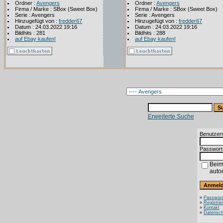
Ordner :
Avengers
Ordner :
Avengers
Firma / Marke : SBox (Sweet Box)
Firma / Marke : SBox (Sweet Box)
Serie : Avengers
Serie : Avengers
Hinzugefügt von :
fredder67
Hinzugefügt von :
fredder67
Datum : 24.03.2022 19:16
Datum : 24.03.2022 19:16
Bildhits : 281
Bildhits : 288
auf Ebay kaufen!
auf Ebay kaufen!
Erweiterte Suche
Benutzer
Passwort
Beim
auto
»
Password
»
Registrie
»
Kontakt
»
Datensch