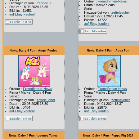
Ordner :
Fremdfirmen-News
Hinzugefügt von :
fredder67
Firma / Marke : Zaini
Datum : 18.05.2024 18:35
Serie :
Bildhits : 11451
Hinzugefügt von :
zettelsucher
auf Ebay kaufen!
Datum : 27.01.2023 17:45
Bildhits : 13722
auf Ebay kaufen!
News: Dairy 4 Fun - Angel Ponies
News: Dairy 4 Fun - Aqua Fun
Ordner :
Fremdfirmen-News
Ordner :
Fremdfirmen-News
Firma / Marke : Dairy 4 Fun
Firma / Marke : Dairy 4 Fun
Serie :
Serie :
Hinzugefügt von :
zettelsucher
Hinzugefügt von :
zettelsucher
Datum : 30.03.2025 18:30
Datum : 04.01.2024 18:37
Bildhits : 8484
Bildhits : 22875
auf Ebay kaufen!
auf Ebay kaufen!
News: Dairy 4 Fun - Looney Tunes
News: Dairy 4 Fun - Peppa Pig 2024