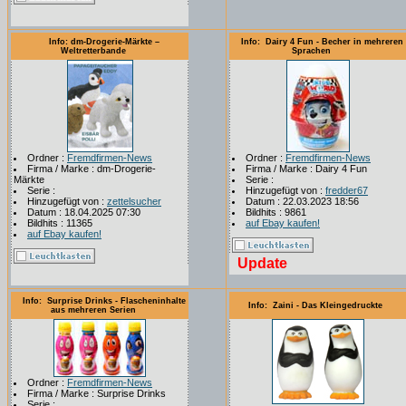
Info: dm-Drogerie-Märkte –
Info: Dairy 4 Fun - Becher in mehreren
Weltretterbande
Sprachen
Ordner :
Fremdfirmen-News
Ordner :
Fremdfirmen-News
Firma / Marke : dm-Drogerie-
Firma / Marke : Dairy 4 Fun
Märkte
Serie :
Serie :
Hinzugefügt von :
fredder67
Hinzugefügt von :
zettelsucher
Datum : 22.03.2023 18:56
Datum : 18.04.2025 07:30
Bildhits : 9861
Bildhits : 11365
auf Ebay kaufen!
auf Ebay kaufen!
Update
Info: Surprise Drinks - Flascheninhalte
Info: Zaini - Das Kleingedruckte
aus mehreren Serien
Ordner :
Fremdfirmen-News
Firma / Marke : Surprise Drinks
Serie :