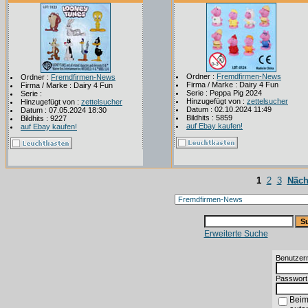
Ordner :
Fremdfirmen-News
Ordner :
Fremdfirmen-News
Firma / Marke : Dairy 4 Fun
Firma / Marke : Dairy 4 Fun
Serie : Peppa Pig 2024
Serie :
Hinzugefügt von :
zettelsucher
Hinzugefügt von :
zettelsucher
Datum : 02.10.2024 11:49
Datum : 07.05.2024 18:30
Bildhits : 5859
Bildhits : 9227
auf Ebay kaufen!
auf Ebay kaufen!
1
2
3
Näch
Erweiterte Suche
Benutzer
Passwort
Beim