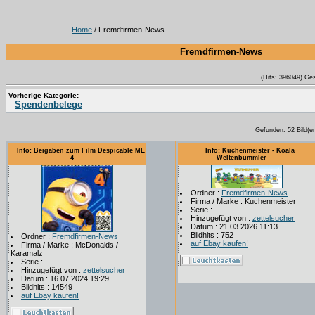
Home
/ Fremdfirmen-News
Fremdfirmen-News
(Hits: 396049) Ge
Vorherige Kategorie:
Spendenbelege
Gefunden: 52 Bild(er)
Info: Beigaben zum Film Despicable ME
Info: Kuchenmeister - Koala
4
Weltenbummler
Ordner :
Fremdfirmen-News
Firma / Marke : Kuchenmeister
Serie :
Hinzugefügt von :
zettelsucher
Datum : 21.03.2026 11:13
Bildhits : 752
Ordner :
Fremdfirmen-News
auf Ebay kaufen!
Firma / Marke : McDonalds /
Karamalz
Serie :
Hinzugefügt von :
zettelsucher
Datum : 16.07.2024 19:29
Bildhits : 14549
auf Ebay kaufen!