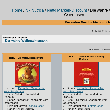
Home
/
N - Nutrica
/
Netto Marken-Discount
/ Die wahre 
Osterhasen
Die wahre Geschichte vom Os
(Hits: 6665) Ges
Vorherige Kategorie:
Der wahre Weihnachtsmann
Gefunden: 17 Bild(er)
Heft 1 - Die Osterüberraschung -
Heft 1 - Die Osterüberraschung
Rückseite
Ordner :
Die wahre Geschichte
Ordner :
Die wahre Geschichte
vom Osterhasen
vom Osterhasen
Firma / Marke : Netto Marken-
Firma / Marke : Netto Marken-
Discount
Discount
Serie : Die wahre Geschichte vom
Serie : Die wahre Geschichte vom
Osterhasen
Osterhasen
Hinzugefügt von :
zettelsucher
Hinzugefügt von :
zettelsucher
Datum : 21.04.2019 07:10
Datum : 20.04.2019 07:10