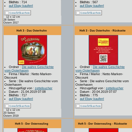
Bildhits : 714
Bildhits : 567
auf Ebay kaufen!
auf Ebay kaufen!
12 x 12 cm
28 Seiten
Ostern 2017
Heft 3 - Das Osterhuhn
Heft 3 - Das Osterhuhn - Rückseite
Ordner :
Die wahre Geschichte
Ordner :
Die wahre Geschichte
vom Osterhasen
vom Osterhasen
Firma / Marke : Netto Marken-
Firma / Marke : Netto Marken-
Discount
Discount
Serie : Die wahre Geschichte vom
Serie : Die wahre Geschichte vom
Osterhasen
Osterhasen
Hinzugefügt von :
zettelsucher
Hinzugefügt von :
zettelsucher
Datum : 21.04.2019 07:08
Datum : 20.04.2019 07:07
Bildhits : 717
Bildhits : 775
auf Ebay kaufen!
auf Ebay kaufen!
12 x 12 cm
20 Seiten
Ostern 2019
Heft 5 - Der Osterneuling
Heft 5 - Der Osterneuling - Rückseite