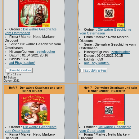
Ordner :
Die wahre Geschichte
Ordner :
Die wahre Geschichte
vom Osterhasen
vom Osterhasen
Firma / Marke : Netto Marken-
Firma / Marke : Netto Marken-
Discount
Discount
Serie : Die wahre Geschichte vom
Serie : Die wahre Geschichte vom
Osterhasen
Osterhasen
Hinzugefügt von :
zettelsucher
Hinzugefügt von :
zettelsucher
Datum : 01.04.2021 20:16
Datum : 01.04.2021 20:15
Bildhits : 564
Bildhits : 659
auf Ebay kaufen!
auf Ebay kaufen!
12 x 12 cm
16 Seiten
Ostern 2021
Heft 7 - Der wahre Osterhase und sein
Heft 7 - Der wahre Osterhase und sein
kleiner Bruder
kleiner Bruder - Rückseite
Ordner :
Die wahre Geschichte
Ordner :
Die wahre Geschichte
vom Osterhasen
vom Osterhasen
Firma / Marke : Netto Marken-
Firma / Marke : Netto Marken-
Discount
Discount