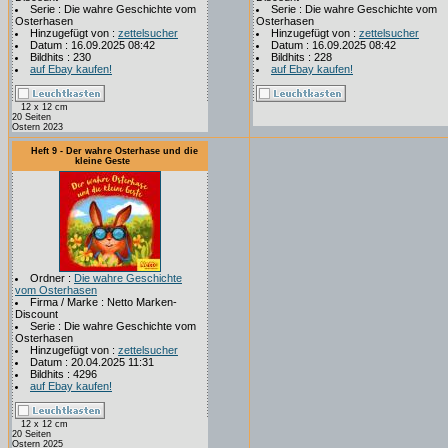
Serie : Die wahre Geschichte vom
Serie : Die wahre Geschichte vom
Osterhasen
Osterhasen
Hinzugefügt von :
zettelsucher
Hinzugefügt von :
zettelsucher
Datum : 16.09.2025 08:42
Datum : 16.09.2025 08:42
Bildhits : 230
Bildhits : 228
auf Ebay kaufen!
auf Ebay kaufen!
12 x 12 cm
20 Seiten
Ostern 2023
Heft 9 - Der wahre Osterhase und die
kleine Geste
Ordner :
Die wahre Geschichte
vom Osterhasen
Firma / Marke : Netto Marken-
Discount
Serie : Die wahre Geschichte vom
Osterhasen
Hinzugefügt von :
zettelsucher
Datum : 20.04.2025 11:31
Bildhits : 4296
auf Ebay kaufen!
12 x 12 cm
20 Seiten
Ostern 2025