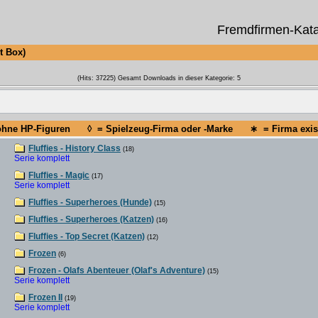
Fremdfirmen-Kata
 Box)
(Hits: 37225) Gesamt Downloads in dieser Kategorie: 5
 ohne HP-Figuren ◊ = Spielzeug-Firma oder -Marke ∗ = Firma existi
Fluffies - History Class
(18)
Serie komplett
Fluffies - Magic
(17)
Serie komplett
Fluffies - Superheroes (Hunde)
(15)
Fluffies - Superheroes (Katzen)
(16)
Fluffies - Top Secret (Katzen)
(12)
Frozen
(6)
Frozen - Olafs Abenteuer (Olaf's Adventure)
(15)
Serie komplett
Frozen II
(19)
Serie komplett