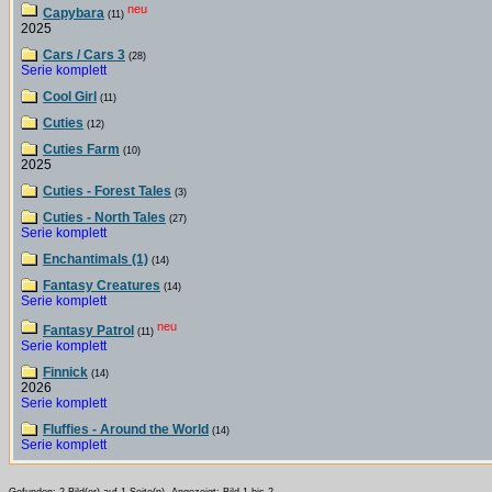
neu
Capybara
(11)
2025
Cars / Cars 3
(28)
Serie komplett
Cool Girl
(11)
Cuties
(12)
Cuties Farm
(10)
2025
Cuties - Forest Tales
(3)
Cuties - North Tales
(27)
Serie komplett
Enchantimals (1)
(14)
Fantasy Creatures
(14)
Serie komplett
neu
Fantasy Patrol
(11)
Serie komplett
Finnick
(14)
2026
Serie komplett
Fluffies - Around the World
(14)
Serie komplett