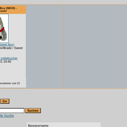
 Box (SBOX) -
sicht
weet Box)
onfitrade / Sweet
:
zettelsucher
21 19:40
erarbeitet und 22
rte Suche
Benutzername: