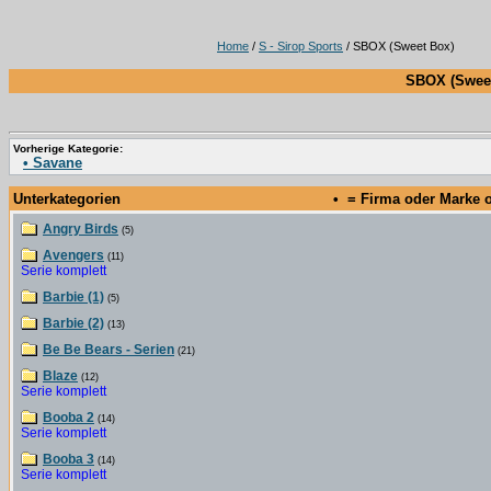
Home
/
S - Sirop Sports
/ SBOX (Sweet Box)
SBOX (Sweet
Vorherige Kategorie:
• Savane
Unterkategorien
• = Firma oder Marke
Angry Birds
(5)
Avengers
(11)
Serie komplett
Barbie (1)
(5)
Barbie (2)
(13)
Be Be Bears - Serien
(21)
Blaze
(12)
Serie komplett
Booba 2
(14)
Serie komplett
Booba 3
(14)
Serie komplett