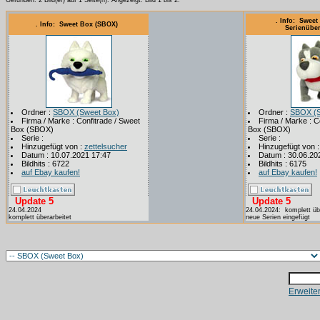
Gefunden: 2 Bild(er) auf 1 Seite(n). Angezeigt: Bild 1 bis 2.
. Info: Sweet
. Info: Sweet Box (SBOX)
Serienüber
Ordner :
SBOX (Sweet Box)
Ordner :
SBOX (S
Firma / Marke : Confitrade / Sweet
Firma / Marke : C
Box (SBOX)
Box (SBOX)
Serie :
Serie :
Hinzugefügt von :
zettelsucher
Hinzugefügt von 
Datum : 10.07.2021 17:47
Datum : 30.06.20
Bildhits : 6722
Bildhits : 6175
auf Ebay kaufen!
auf Ebay kaufen!
Update 5
Update 5
24.04.2024
24.04.2024: komplett üb
komplett überarbeitet
neue Serien eingefügt
Erweite