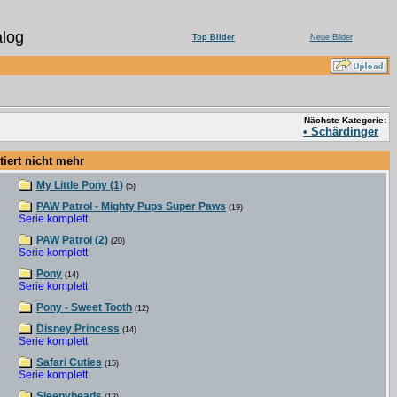
log
Top Bilder
Neue Bilder
Nächste Kategorie:
• Schärdinger
ert nicht mehr
My Little Pony (1)
(5)
PAW Patrol - Mighty Pups Super Paws
(19)
Serie komplett
PAW Patrol (2)
(20)
Serie komplett
Pony
(14)
Serie komplett
Pony - Sweet Tooth
(12)
Disney Princess
(14)
Serie komplett
Safari Cuties
(15)
Serie komplett
Sleepyheads