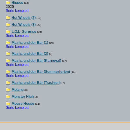
Hippos
(13)
2025
Serie komplett
Hot Wheels (2)
(10)
Hot Wheels (3)
(20)
L.O.L- Surprise
(16)
Serie komplett
Masha und der Bär (1)
(19)
Serie komplett
Masha und der Bär (2)
(9)
Masha und der Bär (Karneval)
(17)
Serie komplett
Masha und der Bär (Sommerferien)
(14)
Serie komplett
Masha und der Bär (Trachten)
(7)
Molang
(8)
Monster High
(3)
Mouse House
(14)
Serie komplett