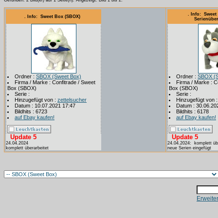
Gefunden: 2 Bild(er) auf 1 Seite(n). Angezeigt: Bild 1 bis 2.
. Info: Sweet
. Info: Sweet Box (SBOX)
Serienüber
Ordner :
SBOX (Sweet Box)
Ordner :
SBOX (S
Firma / Marke : Confitrade / Sweet
Firma / Marke : C
Box (SBOX)
Box (SBOX)
Serie :
Serie :
Hinzugefügt von :
zettelsucher
Hinzugefügt von 
Datum : 10.07.2021 17:47
Datum : 30.06.20
Bildhits : 6723
Bildhits : 6178
auf Ebay kaufen!
auf Ebay kaufen!
Update 5
Update 5
24.04.2024
24.04.2024: komplett üb
komplett überarbeitet
neue Serien eingefügt
Erweite