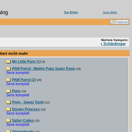
log
Top Bilder
Neue Bilder
Nächste Kategorie:
• Schärdinger
ert nicht mehr
My Little Pony (1)
(5)
PAW Patrol - Mighty Pups Super Paws
(19)
Serie komplett
PAW Patrol (2)
(20)
Serie komplett
Pony
(14)
Serie komplett
Pony - Sweet Tooth
(12)
Disney Princess
(14)
Serie komplett
Safari Cuties
(15)
Serie komplett
Sleepyheads