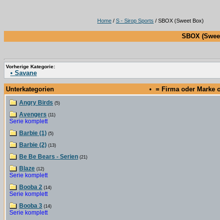
Home
/
S - Sirop Sports
/ SBOX (Sweet Box)
SBOX (Sweet
Vorherige Kategorie:
• Savane
Unterkategorien
• = Firma oder Marke
Angry Birds
(5)
Avengers
(11)
Serie komplett
Barbie (1)
(5)
Barbie (2)
(13)
Be Be Bears - Serien
(21)
Blaze
(12)
Serie komplett
Booba 2
(14)
Serie komplett
Booba 3
(14)
Serie komplett