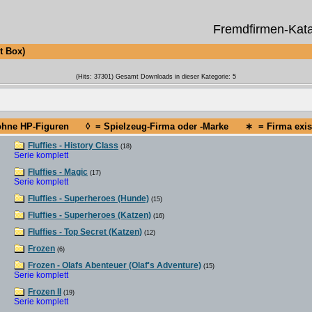
Fremdfirmen-Kata
 Box)
(Hits: 37301) Gesamt Downloads in dieser Kategorie: 5
 ohne HP-Figuren ◊ = Spielzeug-Firma oder -Marke ∗ = Firma existi
Fluffies - History Class
(18)
Serie komplett
Fluffies - Magic
(17)
Serie komplett
Fluffies - Superheroes (Hunde)
(15)
Fluffies - Superheroes (Katzen)
(16)
Fluffies - Top Secret (Katzen)
(12)
Frozen
(6)
Frozen - Olafs Abenteuer (Olaf's Adventure)
(15)
Serie komplett
Frozen II
(19)
Serie komplett