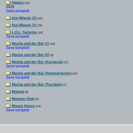
Hippos
(13)
2025
Serie komplett
Hot Wheels (2)
(10)
Hot Wheels (3)
(20)
L.O.L- Surprise
(16)
Serie komplett
Masha und der Bär (1)
(19)
Serie komplett
Masha und der Bär (2)
(9)
Masha und der Bär (Karneval)
(17)
Serie komplett
Masha und der Bär (Sommerferien)
(14)
Serie komplett
Masha und der Bär (Trachten)
(7)
Molang
(8)
Monster High
(3)
Mouse House
(14)
Serie komplett