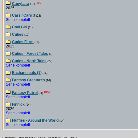
neu
Capybara
(11)
2025
Cars / Cars 3
(28)
Serie komplett
Cool Girl
(11)
Cuties
(12)
Cuties Farm
(10)
2025
Cuties - Forest Tales
(3)
Cuties - North Tales
(27)
Serie komplett
Enchantimals (1)
(14)
Fantasy Creatures
(14)
Serie komplett
neu
Fantasy Patrol
(11)
Serie komplett
Finnick
(14)
2026
Serie komplett
Fluffies - Around the World
(14)
Serie komplett