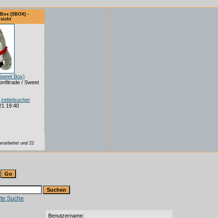
 Box (SBOX) -
sicht
weet Box)
onfitrade / Sweet
:
zettelsucher
21 19:40
erarbeitet und 22
rte Suche
Benutzername: