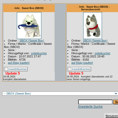
. Info: Sweet Box (SBOX) -
. Info: Sweet Box (SBOX)
Serienübersicht
Ordner :
SBOX (Sweet Box)
Ordner :
SBOX (Sweet Box)
Firma / Marke : Confitrade / Sweet
Firma / Marke : Confitrade / Sweet
Box (SBOX)
Box (SBOX)
Serie :
Serie :
Hinzugefügt von :
zettelsucher
Hinzugefügt von :
zettelsucher
Datum : 10.07.2021 17:47
Datum : 30.06.2021 19:40
Bildhits : 6726
Bildhits : 6182
auf Ebay kaufen!
auf Ebay kaufen!
Update 5
Update 5
24.04.2024
24.04.2024: komplett überarbeitet und 22
komplett überarbeitet
neue Serien eingefügt
Erweiterte Suche
Benutzer