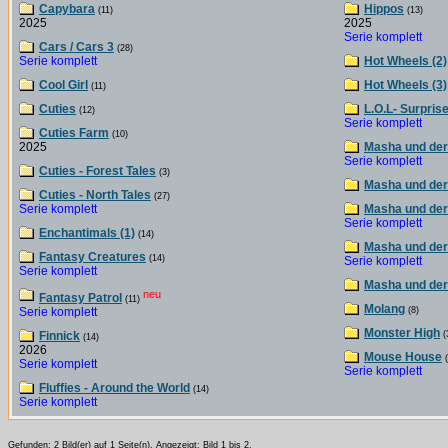
Capybara
Hippos
(11)
(13)
2025
2025
Serie komplett
Cars / Cars 3
(28)
Serie komplett
Hot Wheels (2)
Cool Girl
Hot Wheels (3)
(11)
Cuties
L.O.L- Surpris
(12)
Serie komplett
Cuties Farm
(10)
2025
Masha und der 
Serie komplett
Cuties - Forest Tales
(3)
Masha und der 
Cuties - North Tales
(27)
Serie komplett
Masha und der
Serie komplett
Enchantimals (1)
(14)
Masha und der
Fantasy Creatures
(14)
Serie komplett
Serie komplett
Masha und der
neu
Fantasy Patrol
(11)
Molang
Serie komplett
(8)
Monster High
Finnick
(
(14)
2026
Mouse House
(
Serie komplett
Serie komplett
Fluffies - Around the World
(14)
Serie komplett
Gefunden: 2 Bild(er) auf 1 Seite(n). Angezeigt: Bild 1 bis 2.