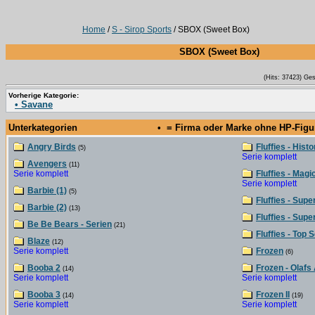
Home
/
S - Sirop Sports
/ SBOX (Sweet Box)
SBOX (Sweet Box)
(Hits: 37423) Ge
Vorherige Kategorie:
• Savane
Unterkategorien
• = Firma oder Marke ohne HP-Fig
Angry Birds
Fluffies - Hist
(5)
Serie komplett
Avengers
(11)
Serie komplett
Fluffies - Magi
Serie komplett
Barbie (1)
(5)
Fluffies - Sup
Barbie (2)
(13)
Fluffies - Sup
Be Be Bears - Serien
(21)
Fluffies - Top 
Blaze
(12)
Serie komplett
Frozen
(6)
Booba 2
Frozen - Olafs
(14)
Serie komplett
Serie komplett
Booba 3
Frozen II
(14)
(19)
Serie komplett
Serie komplett