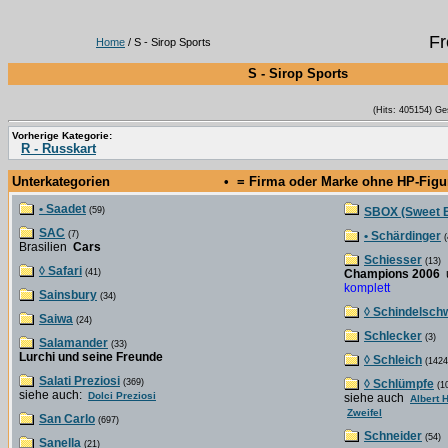
Fr
Home
/ S - Sirop Sports
S - Sirop Sports
(Hits: 405154) Ge
Vorherige Kategorie:
R - Russkart
Unterkategorien
• = Firma oder Marke ohne HP-Fig
• Saadet
(59)
SBOX (Sweet 
SAC
(7)
• Schärdinger
(
Brasilien
Cars
Schiesser
(13)
◊ Safari
(41)
Champions 2006
komplett
Sainsbury
(34)
◊ Schindelsch
Saiwa
(24)
Schlecker
(3)
Salamander
(33)
Lurchi und seine Freunde
◊ Schleich
(1424
Salati Preziosi
(369)
◊ Schlümpfe
(1
siehe auch:
Dolci Preziosi
siehe auch
Albert H
Zweifel
San Carlo
(697)
Schneider
(54)
Sanella
(21)