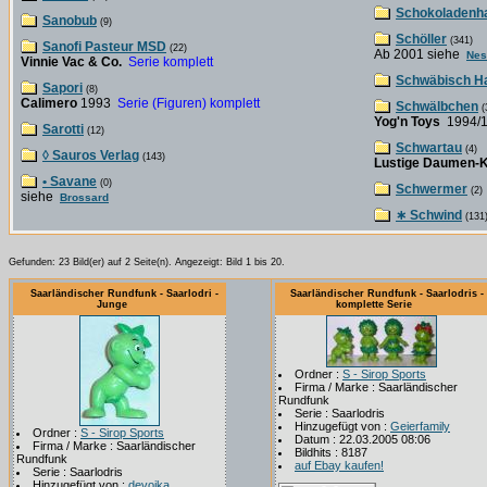
Schokoladenh
Sanobub
(9)
Schöller
(341)
Sanofi Pasteur MSD
(22)
Ab 2001 siehe
Nes
Vinnie Vac & Co.
Serie komplett
Schwäbisch Ha
Sapori
(8)
Calimero
1993
Serie (Figuren) komplett
Schwälbchen
(
Yog'n Toys
1994/
Sarotti
(12)
Schwartau
(4)
◊ Sauros Verlag
(143)
Lustige Daumen-K
• Savane
(0)
Schwermer
(2)
siehe
Brossard
∗ Schwind
(131
Gefunden: 23 Bild(er) auf 2 Seite(n). Angezeigt: Bild 1 bis 20.
Saarländischer Rundfunk - Saarlodri -
Saarländischer Rundfunk - Saarlodris -
Junge
komplette Serie
Ordner :
S - Sirop Sports
Firma / Marke : Saarländischer
Rundfunk
Serie : Saarlodris
Hinzugefügt von :
Geierfamily
Ordner :
S - Sirop Sports
Datum : 22.03.2005 08:06
Firma / Marke : Saarländischer
Bildhits : 8187
Rundfunk
auf Ebay kaufen!
Serie : Saarlodris
Hinzugefügt von :
devojka