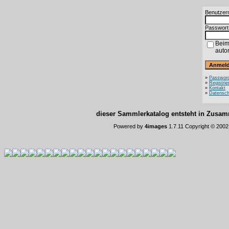
Benutzer
Passwort
Beim
auto
»
Password
»
Registrie
»
Kontakt
»
Datensch
dieser Sammlerkatalog entsteht in Zus
Powered by
4images
1.7.11 Copyright © 200