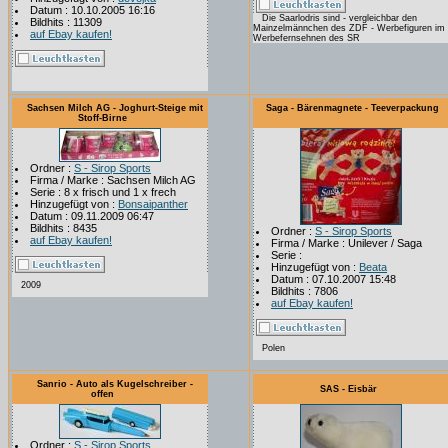
Datum : 10.10.2005 16:16
Die Saarlodris sind - vergleichbar den
Bildhits : 11309
Mainzelmännchen des ZDF - Werbefiguren im
auf Ebay kaufen!
Werbefernsehnen des SR
Sachsen Milch AG - Joghurt-Steige mit
Saga - Bärenmagnete - Teeverpackung
Stoff-Birne
Ordner :
S - Sirop Sports
Firma / Marke : Sachsen Milch AG
Serie : 8 x frisch und 1 x frech
Hinzugefügt von :
Bonsaipanther
Datum : 09.11.2009 06:47
Bildhits : 8435
Ordner :
S - Sirop Sports
auf Ebay kaufen!
Firma / Marke : Unilever / Saga
Serie :
Hinzugefügt von :
Beata
Datum : 07.10.2007 15:48
2009
Bildhits : 7806
auf Ebay kaufen!
Polen
Sanrio - Auto als Kugelschreiber -
SAS - Eisbär
offen
Ordner :
S - Sirop Sports