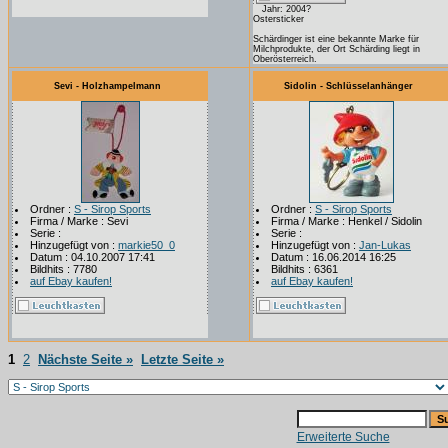
Jahr: 2004?
Ostersticker
Schärdinger ist eine bekannte Marke für
Milchprodukte, der Ort Schärding liegt in
Oberösterreich.
Sevi - Holzhampelmann
Sidolin - Schlüsselanhänger
Ordner :
S - Sirop Sports
Ordner :
S - Sirop Sports
Firma / Marke : Sevi
Firma / Marke : Henkel / Sidolin
Serie :
Serie :
Hinzugefügt von :
markie50_0
Hinzugefügt von :
Jan-Lukas
Datum : 04.10.2007 17:41
Datum : 16.06.2014 16:25
Bildhits : 7780
Bildhits : 6361
auf Ebay kaufen!
auf Ebay kaufen!
1
2
Nächste Seite »
Letzte Seite »
Erweiterte Suche