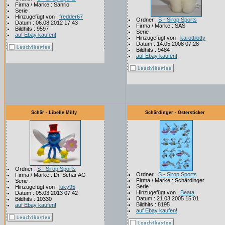
Firma / Marke : Sanrio
Serie :
Hinzugefügt von :
fredder67
Ordner :
S - Sirop Sports
Datum : 06.08.2012 17:43
Firma / Marke : SAS
Bildhits : 9597
Serie :
auf Ebay kaufen!
Hinzugefügt von :
karottilotty
Datum : 14.05.2008 07:28
Bildhits : 9484
auf Ebay kaufen!
Schär - Libelle Milly
Schärdinger - Ostersticker
Ordner :
S - Sirop Sports
Ordner :
S - Sirop Sports
Firma / Marke : Dr. Schär AG
Firma / Marke : Schärdinger
Serie :
Serie :
Hinzugefügt von :
luky95
Hinzugefügt von :
Beata
Datum : 05.03.2013 07:42
Datum : 21.03.2005 15:01
Bildhits : 10330
Bildhits : 8195
auf Ebay kaufen!
auf Ebay kaufen!