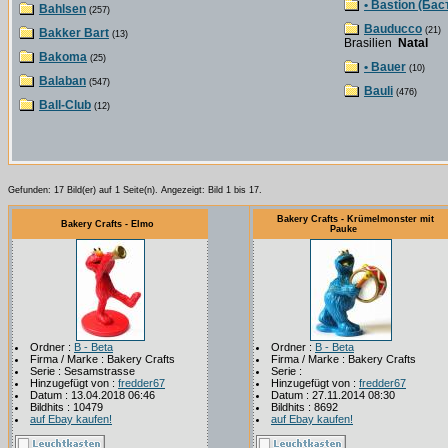
• Bastion (Бас
Bahlsen
(257)
Bauducco
(21)
Bakker Bart
(13)
Brasilien
Natal
Bakoma
(25)
• Bauer
(10)
Balaban
(547)
Bauli
(476)
Ball-Club
(12)
Gefunden: 17 Bild(er) auf 1 Seite(n). Angezeigt: Bild 1 bis 17.
Bakery Crafts - Krümelmonster mit
Bakery Crafts - Elmo
Pauke
Ordner :
B - Beta
Ordner :
B - Beta
Firma / Marke : Bakery Crafts
Firma / Marke : Bakery Crafts
Serie : Sesamstrasse
Serie :
Hinzugefügt von :
fredder67
Hinzugefügt von :
fredder67
Datum : 13.04.2018 06:46
Datum : 27.11.2014 08:30
Bildhits : 10479
Bildhits : 8692
auf Ebay kaufen!
auf Ebay kaufen!