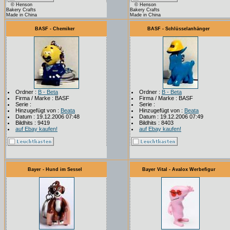
© Henson
© Henson
Bakery Crafts
Bakery Crafts
Made in China
Made in China
BASF - Chemiker
BASF - Schlüsselanhänger
Ordner :
B - Beta
Ordner :
B - Beta
Firma / Marke : BASF
Firma / Marke : BASF
Serie :
Serie :
Hinzugefügt von :
Beata
Hinzugefügt von :
Beata
Datum : 19.12.2006 07:48
Datum : 19.12.2006 07:49
Bildhits : 9419
Bildhits : 8403
auf Ebay kaufen!
auf Ebay kaufen!
Bayer - Hund im Sessel
Bayer Vital - Avalox Werbefigur