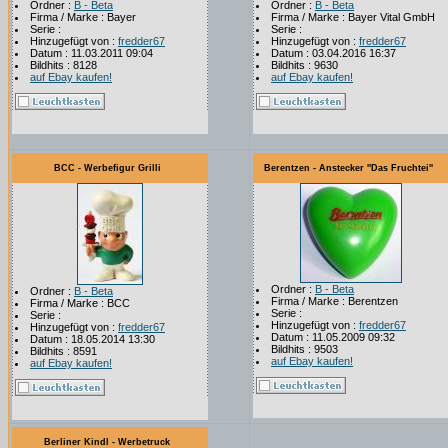
Ordner :
B - Beta
Ordner :
B - Beta
Firma / Marke : Bayer
Firma / Marke : Bayer Vital GmbH
Serie :
Serie :
Hinzugefügt von :
fredder67
Hinzugefügt von :
fredder67
Datum : 11.03.2011 09:04
Datum : 03.04.2016 16:37
Bildhits : 8128
Bildhits : 9630
auf Ebay kaufen!
auf Ebay kaufen!
BCC - Werbefigur Grilli
Berentzen - Anstecker ''Das Fruchtei''
Ordner :
B - Beta
Ordner :
B - Beta
Firma / Marke : Berentzen
Firma / Marke : BCC
Serie :
Serie :
Hinzugefügt von :
fredder67
Hinzugefügt von :
fredder67
Datum : 11.05.2009 09:32
Datum : 18.05.2014 13:30
Bildhits : 9503
Bildhits : 8591
auf Ebay kaufen!
auf Ebay kaufen!
Berliner Kindl - Werbetruck