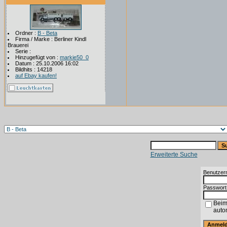
Ordner :
B - Beta
Firma / Marke : Berliner Kindl
Brauerei
Serie :
Hinzugefügt von :
markie50_0
Datum : 25.10.2006 16:02
Bildhits : 14218
auf Ebay kaufen!
Erweiterte Suche
Benutzer
Passwort
Beim
auto