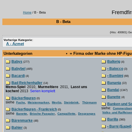
Fremdfi
Home
/ B - Beta
B - Beta
(Hits: 400601) Ge
Vorherige Kategorie:
A - Azmet
Unterkategorien
• = Firma oder Marke ohne HP-Fig
Babys
Ballorig
(277)
(4)
Babybel
• Balocco
(495)
(3)
Bacardi
• Bambini
(4)
(68)
Bad Reichenhaller
Banania
(14)
(22)
Memo-Spiel
2010,
Murmeltiere
2011,
Lasst uns
Bandai
(1347)
kochen!
2013
Serien komplett
Banette
(4)
Bäckerfiguren
(0)
siehe
,
,
,
,
Fuchs
Meistermarken
Meylip
Steinbrink
Thürmann
Banken und S
siehe:
Commerzban
Bäckerfiguren - Frankreich
(0)
Volks- und Raiffeis
siehe
,
,
,
Banette
Brioche Pasquier
Campaillette
Desgranges
Barilla
(360)
Bärenmarke
(48)
• Barni (Барні)
Bahier
(3)