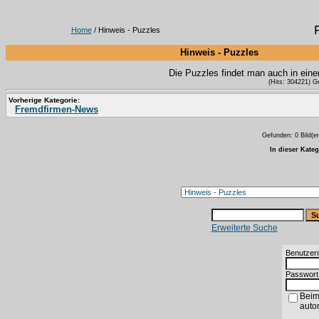
Home
/ Hinweis - Puzzles
Hinweis - Puzzles
Die Puzzles findet man auch in ein
(Hits: 304221) G
Vorherige Kategorie:
Fremdfirmen-News
Gefunden: 0 Bild(er)
In dieser Kate
Erweiterte Suche
Benutzer
Passwort
Beim
auto