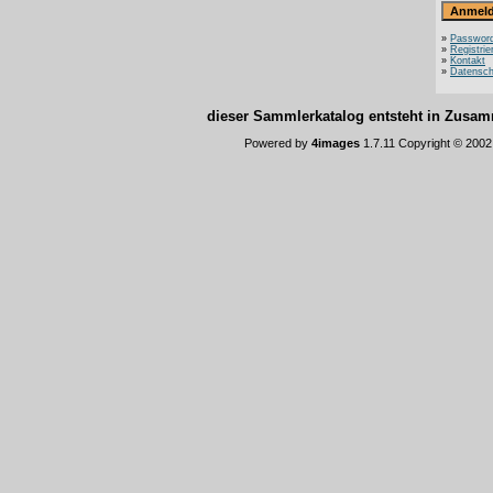
»
Password
»
Registrie
»
Kontakt
»
Datensch
dieser Sammlerkatalog entsteht in Zus
Powered by
4images
1.7.11 Copyright © 200