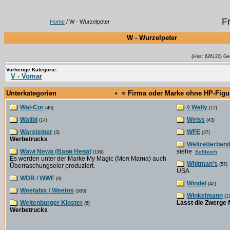
F
Home
/ W - Wurzelpeter
W - Wurzelpeter
(Hits: 626120) Ge
Vorherige Kategorie:
V - Vomar
Unterkategorien
• = Firma oder Marke ohne HP-Fig
Wal-Cor
◊ Welly
(49)
(12)
Walibi
Weiss
(14)
(43)
Warsteiner
WFE
(3)
(37)
Werbetrucks
Weltretterban
Wawi Newa (Вави Нева)
siehe
Schleich
(199)
Es werden unter der Marke My Magic (Моя Магиа) auch
Whitman's
(57)
Überraschungseier produziert.
USA
WDR / WWF
(9)
Windel
(42)
Weetabix / Weetos
(309)
Winkelmann
(1
Weltenburger Kloster
Lasst die Zwerge f
(6)
Werbetrucks