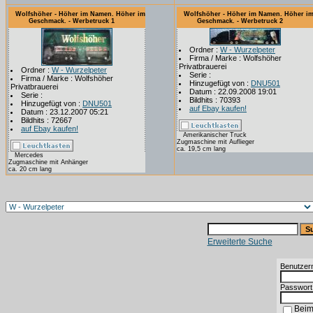
Wolfshöher - Höher im Namen. Höher im
Wolfshöher - Höher im Namen. Höher i
Geschmack. - Werbetruck 1
Geschmack. - Werbetruck 2
Ordner :
W - Wurzelpeter
Firma / Marke : Wolfshöher
Privatbrauerei
Ordner :
W - Wurzelpeter
Serie :
Firma / Marke : Wolfshöher
Hinzugefügt von :
DNU501
Privatbrauerei
Datum : 22.09.2008 19:01
Serie :
Bildhits : 70393
Hinzugefügt von :
DNU501
auf Ebay kaufen!
Datum : 23.12.2007 05:21
Bildhits : 72667
auf Ebay kaufen!
Amerikanischer Truck
Zugmaschine mit Auflieger
ca. 19,5 cm lang
Mercedes
Zugmaschine mit Anhänger
ca. 20 cm lang
Erweiterte Suche
Benutzer
Passwort
Beim