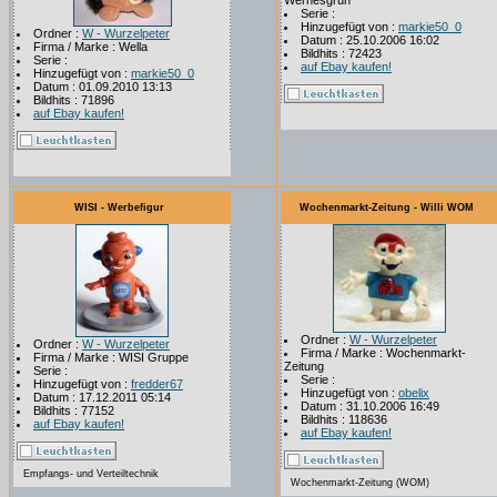
Wernesgrün
Serie :
Hinzugefügt von :
markie50_0
Ordner :
W - Wurzelpeter
Datum : 25.10.2006 16:02
Firma / Marke : Wella
Bildhits : 72423
Serie :
auf Ebay kaufen!
Hinzugefügt von :
markie50_0
Datum : 01.09.2010 13:13
Bildhits : 71896
auf Ebay kaufen!
WISI - Werbefigur
Wochenmarkt-Zeitung - Willi WOM
Ordner :
W - Wurzelpeter
Ordner :
W - Wurzelpeter
Firma / Marke : Wochenmarkt-
Firma / Marke : WISI Gruppe
Zeitung
Serie :
Serie :
Hinzugefügt von :
fredder67
Hinzugefügt von :
obelix
Datum : 17.12.2011 05:14
Datum : 31.10.2006 16:49
Bildhits : 77152
Bildhits : 118636
auf Ebay kaufen!
auf Ebay kaufen!
Empfangs- und Verteiltechnik
Wochenmarkt-Zeitung (WOM)