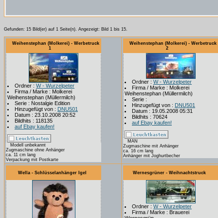
Gefunden: 15 Bild(er) auf 1 Seite(n). Angezeigt: Bild 1 bis 15.
Weihenstephan (Molkerei) - Werbetruck
Weihenstephan (Molkerei) - Werbetruck
1
2
Ordner :
W - Wurzelpeter
Ordner :
W - Wurzelpeter
Firma / Marke : Molkerei
Firma / Marke : Molkerei
Weihenstephan (Müllermilch)
Weihenstephan (Müllermilch)
Serie :
Serie : Nostalgie Edition
Hinzugefügt von :
DNU501
Hinzugefügt von :
DNU501
Datum : 19.05.2008 05:31
Datum : 23.10.2008 20:52
Bildhits : 70624
Bildhits : 118135
auf Ebay kaufen!
auf Ebay kaufen!
MAN
Modell unbekannt
Zugmaschine mit Anhänger
Zugmaschine ohne Anhänger
ca. 16 cm lang
ca. 11 cm lang
Anhänger mit Joghurtbecher
Verpackung mit Postkarte
Wella - Schlüsselanhänger Igel
Wernesgrüner - Weihnachtstruck
Ordner :
W - Wurzelpeter
Firma / Marke : Brauerei