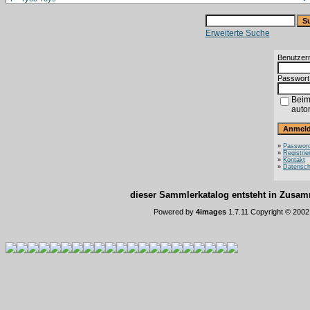
Erweiterte Suche
Benutzer
Passwort
Beim
auto
»
Password
»
Registrie
»
Kontakt
»
Datensch
dieser Sammlerkatalog entsteht in Zus
Powered by
4images
1.7.11 Copyright © 200