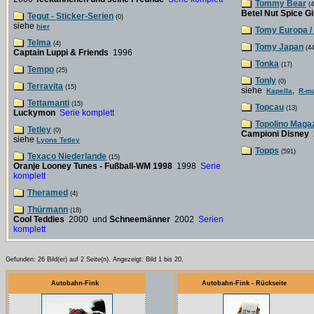
Tommy Bear
(4
Betel Nut Spice Gi
Tegut - Sticker-Serien
(0)
siehe
hier
Tomy Europa 
Telma
(4)
Tomy Japan
(44
Captain Luppi & Friends
1996
Tonka
(17)
Tempo
(25)
Tonly
(0)
Terravita
(15)
siehe
,
Kapella
R-ma
Tettamanti
(15)
Topcau
(13)
Luckymon
Serie komplett
Topolino Maga
Tetley
(0)
Campioni Disney
siehe
Lyons Tetley
Topps
(591)
Texaco Niederlande
(15)
Oranje Looney Tunes - Fußball-WM 1998
1998
Serie
komplett
Theramed
(4)
Thürmann
(18)
Cool Teddies
2000 und
Schneemänner
2002
Serien
komplett
Gefunden: 26 Bild(er) auf 2 Seite(n). Angezeigt: Bild 1 bis 20.
Autobahn-Fink
Autobahn-Fink - Rückseite