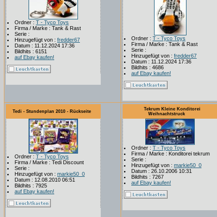
Ordner :
T - Tyco Toys
Firma / Marke : Tank & Rast
Serie :
Ordner :
T - Tyco Toys
Hinzugefügt von :
fredder67
Firma / Marke : Tank & Rast
Datum : 11.12.2024 17:36
Serie :
Bildhits : 6151
Hinzugefügt von :
fredder67
auf Ebay kaufen!
Datum : 11.12.2024 17:36
Bildhits : 4686
auf Ebay kaufen!
Tekrum Kleine Konditorei
Tedi - Stundenplan 2010 - Rückseite
Weihnachtstruck
Ordner :
T - Tyco Toys
Firma / Marke : Konditorei tekrum
Ordner :
T - Tyco Toys
Serie :
Firma / Marke : Tedi Discount
Hinzugefügt von :
markie50_0
Serie :
Datum : 26.10.2006 10:31
Hinzugefügt von :
markie50_0
Bildhits : 7267
Datum : 12.08.2010 06:51
auf Ebay kaufen!
Bildhits : 7925
auf Ebay kaufen!