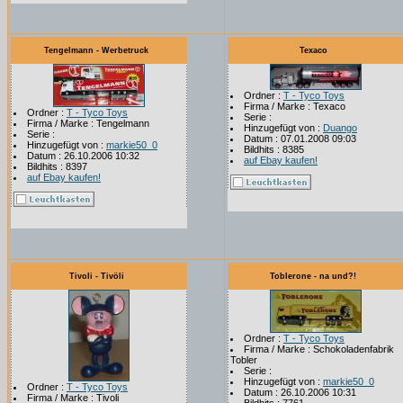
Tengelmann - Werbetruck
Texaco
Ordner :
T - Tyco Toys
Firma / Marke : Texaco
Ordner :
T - Tyco Toys
Serie :
Firma / Marke : Tengelmann
Hinzugefügt von :
Duango
Serie :
Datum : 07.01.2008 09:03
Hinzugefügt von :
markie50_0
Bildhits : 8385
Datum : 26.10.2006 10:32
auf Ebay kaufen!
Bildhits : 8397
auf Ebay kaufen!
Tivoli - Tivöli
Toblerone - na und?!
Ordner :
T - Tyco Toys
Firma / Marke : Schokoladenfabrik
Tobler
Serie :
Hinzugefügt von :
markie50_0
Ordner :
T - Tyco Toys
Datum : 26.10.2006 10:31
Firma / Marke : Tivoli