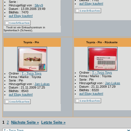
Bildhits : 7761
Serie :
auf Ebay kaufen!
Hinzugefügt von :
Silvy9
Datum : 13.09.2006 19:49
Bildhits : 7470
auf Ebay kaufen!
Tivoli ist ein Einkaufszentrum in
Spreitenbach (Schweiz).
Toyota - Pin
Toyota - Pin - Rückseite
Ordner :
T - Tyco Toys
Ordner :
T - Tyco Toys
Firma / Marke : Toyota
Firma / Marke : Toyota
Serie : Pin
Serie : Pin
Hinzugefügt von :
Jan-Lukas
Hinzugefügt von :
Jan-Lukas
Datum : 21.11.2009 17:29
Datum : 21.11.2009 17:25
Bildhits : 8320
Bildhits : 8543
auf Ebay kaufen!
auf Ebay kaufen!
1
2
Nächste Seite »
Letzte Seite »