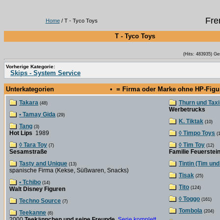
Fre
Home
/ T - Tyco Toys
T - Tyco Toys
(Hits: 483935) Ge
Vorherige Kategorie:
Skips - System Service
Unterkategorien
• = Firma oder Marke ohne HP-Fig
Takara
Thurn und Taxi
(48)
Werbetrucks
• Tamay Gida
(29)
K. Tiktak
(10)
Tang
(3)
Hot Lips
1989
◊ Timpo Toys
(1
◊ Tara Toy
◊ Tim Toy
(7)
(12)
Sesamstraße
Familie Feuerstei
Tasty and Unique
Tintin (Tim und
(13)
spanische Firma (Kekse, Süßwaren, Snacks)
Tisak
(25)
• Tchibo
(14)
Tito
(124)
Walt Disney Figuren
◊ Toggo
(161)
Techno Source
(7)
Tombola
(204)
Teekanne
(6)
2000
Teekännchen und seine Freunde
Serie komplett