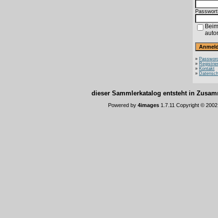
Passwort
Beim
auto
»
Password
»
Registrie
»
Kontakt
»
Datensch
dieser Sammlerkatalog entsteht in Zus
Powered by
4images
1.7.11 Copyright © 200