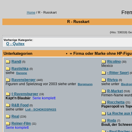
Frem
Home
/ R - Russkart
R - Russkart
(Hits: 536319) Ge
Vorherige Kategorie:
Q - Quitex
Unterkategorien
• = Firma oder Marke ohne HP-Fig
Randi
Ricolino
(5)
(30)
Mexico
Rastishka
(0)
siehe
• Ritter Sport
Danone
(6
Ravensberger
Riviva
(440)
(0)
Figuren und Spielzeug vor 2003 siehe unter
siehe unter
Borgmann
Biedro
R-Market
(518)
◊ Ravensburger
(19)
Firmen-Name wurd
Käpt'n Blaubär
Serie komplett
Rocchetta
(21)
R&B Food
(0)
Paperopoli vs Topo
siehe unter
Lidl - SCHOKOSPASS
La Roche aux 
Real
(224)
Roda
(7)
Reiner-Film
(11)
Bouli, der Schne
Serie komplett
• Paul Rocher