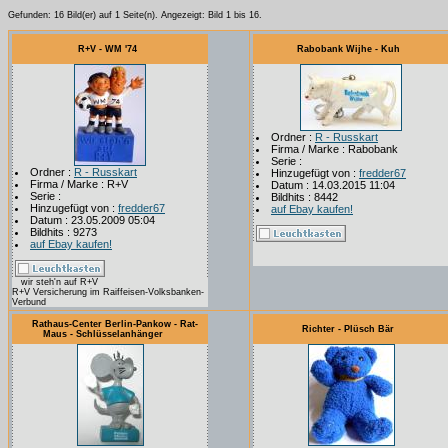
Gefunden: 16 Bild(er) auf 1 Seite(n). Angezeigt: Bild 1 bis 16.
R+V - WM '74
Rabobank Wijhe - Kuh
Ordner :
R - Russkart
Firma / Marke : Rabobank
Serie :
Ordner :
R - Russkart
Hinzugefügt von :
fredder67
Firma / Marke : R+V
Datum : 14.03.2015 11:04
Serie :
Bildhits : 8442
Hinzugefügt von :
fredder67
auf Ebay kaufen!
Datum : 23.05.2009 05:04
Bildhits : 9273
auf Ebay kaufen!
wir steh'n auf R+V
R+V Versicherung im Raiffeisen-Volksbanken-
Verbund
Rathaus-Center Berlin-Pankow - Rat-
Richter - Plüsch Bär
Maus - Schlüsselanhänger