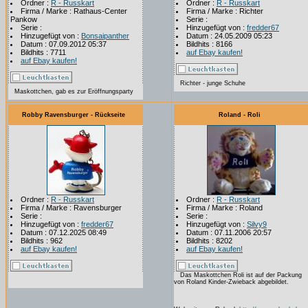
Ordner :
R - Russkart
Ordner :
R - Russkart
Firma / Marke : Rathaus-Center
Firma / Marke : Richter
Pankow
Serie :
Serie :
Hinzugefügt von :
fredder67
Hinzugefügt von :
Bonsaipanther
Datum : 24.05.2009 05:23
Datum : 07.09.2012 05:37
Bildhits : 8166
Bildhits : 7711
auf Ebay kaufen!
auf Ebay kaufen!
Richter - junge Schuhe
Maskottchen, gab es zur Eröffnungsparty
Robby Ravensburger - Rückseite
Roland - Roli
Ordner :
R - Russkart
Ordner :
R - Russkart
Firma / Marke : Ravensburger
Firma / Marke : Roland
Serie :
Serie :
Hinzugefügt von :
fredder67
Hinzugefügt von :
Silvy9
Datum : 07.12.2025 08:49
Datum : 07.11.2006 20:57
Bildhits : 962
Bildhits : 8202
auf Ebay kaufen!
auf Ebay kaufen!
Das Maskottchen Roli ist auf der Packung
von Roland Kinder-Zwieback abgebildet.