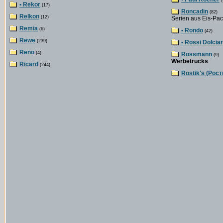
(
• Rekor
(17)
Roncadin
(82)
Relkon
(12)
Serien aus Eis-Pa
Remia
(6)
• Rondo
(42)
Rewe
(239)
• Rossi Dolciar
Reno
(4)
Rossmann
(9)
Werbetrucks
Ricard
(244)
Rostik's (Рост