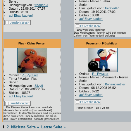
Firma / Marke : Labaz
Serie :
Serie :
Hinzugefügt von :
fredder67
Hinzugefügt von :
fredder67
Datum : 19.06.2014 07:57
Datum : 19.10.2011 07:02
Bildhits : 8191
Bildhits : 8088
auf Ebay kaufen!
auf Ebay kaufen!
1990 von Bully gefertigt
Das Medikament Pleomix wird seit einigen
Jahren von Trommsdorff gefertigt
Plus - Kleine Preise
Pneumant - Plüschfigur
Ordner :
P - Pyraser
Ordner :
P - Pyraser
Firma / Marke : Pneumant - Reifen
Firma / Marke : Plus
Serie :
Serie :
Hinzugefügt von :
Bonsaipanther
Hinzugefügt von :
Silvy9
Datum : 08.12.2008 06:52
Datum : 23.09.2006 21:42
Bildhits : 6722
Bildhits : 10327
auf Ebay kaufen!
auf Ebay kaufen!
Die Kleinen Preise kann man wohl als
Figur ist flach - 18 x 25 cm
Maskottchen von Plus (Discount-Markt)
bezeichnen. In den Werbespots sind es jeweils
diese animierten Trick-Männchen, die die in
den Filialen erhältlichen Produkte präsentieren.
1
2
Nächste Seite »
Letzte Seite »