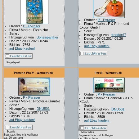
Ordner :
P - Pyraser
Firma / Marke : P & R Im- und
Ordner :
P - Pyraser
Export GmbH
Firma / Marke : Pizza Hut
Serie :
Serie :
Hinzugefügt von :
fredder67
Hinzugefügt von :
Bonsaipanther
Datum : 05.08.2014 08:26
Datum : 20.11.2023 16:44
Bildhits : 7971
Bildhits : 7663
auf Ebay kaufen!
auf Ebay kaufen!
Kugelspiel
Pantene Pro-V - Werbetruck
Persil - Werbetruck
Ordner :
P - Pyraser
Ordner :
P - Pyraser
Firma / Marke : Henkel AG & Co.
Firma / Marke : Procter & Gamble
KGaA
Serie :
Serie :
Hinzugefügt von :
DNU501
Hinzugefügt von :
DNU501
Datum : 22.12.2007 17:03
Datum : 23.10.2008 17:59
Bildhits : 8676
Bildhits : 8509
auf Ebay kaufen!
auf Ebay kaufen!
Scania
Mercedes
Zugmaschine mit Auflieger
Zugmaschine mit Auflieger
ca. 20 cm lang
ca. 19 cm lang