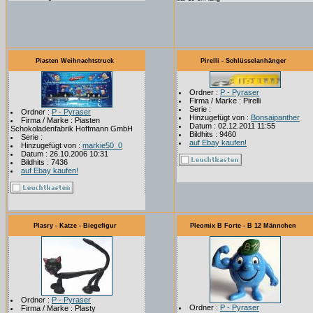
Piasten Weihnachtstruck
Pirelli - Schlüsselanhänger
Ordner :
P - Pyraser
Firma / Marke : Pirelli
Serie :
Ordner :
P - Pyraser
Hinzugefügt von :
Bonsaipanther
Firma / Marke : Piasten
Datum : 02.12.2011 11:55
Schokoladenfabrik Hoffmann GmbH
Bildhits : 9460
Serie :
auf Ebay kaufen!
Hinzugefügt von :
markie50_0
Datum : 26.10.2006 10:31
Bildhits : 7436
auf Ebay kaufen!
Plasry - Katze - Biegefigur
Pleomix B Forte - B 12 Männchen
Ordner :
P - Pyraser
Ordner :
P - Pyraser
Firma / Marke : Plasty