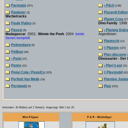
Parmalat
• Pitch
(257)
(139)
Paulaner
Pizzardi Editor
(3)
Werbetrucks
Planet Crea
(27
Paule Pulmo
Dino Family
199
(3)
Pavesi
• Planeta Dulc
(8)
Madagascar
2003,
Winnie the Pooh
2004
beide
Argentinien
Serien komplett
Plantschi
(12)
Peijnenburg
(8)
◊ Plastoy
(107)
Pelikan
(40)
Play-discover
(
• Pemi
Dinosaurier - Der 
(37)
Penny
• Play'n eat
(41)
(11)
Pepsi Cola / PepsiCo
◊ Playmobil
(325)
(62)
Perfetti Van Melle
Playtive Junio
(24)
Pernigotti
Plus
(9)
(502)
Gefunden: 30 Bild(er) auf 2 Seite(n). Angezeigt: Bild 1 bis 20.
Mini-Flipper
P & R - Werbefigur