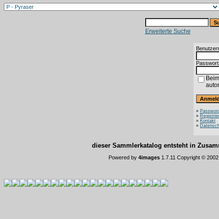
Erweiterte Suche
Benutzer
Passwort
Beim
auto
»
Password
»
Registrie
»
Kontakt
»
Datensch
dieser Sammlerkatalog entsteht in Zus
Powered by
4images
1.7.11 Copyright © 200