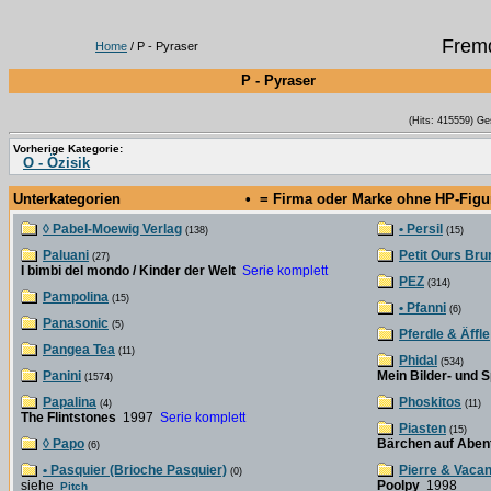
Fremd
Home
/ P - Pyraser
P - Pyraser
(Hits: 415559) Ge
Vorherige Kategorie:
O - Özisik
Unterkategorien
• = Firma oder Marke ohne HP-Fig
◊ Pabel-Moewig Verlag
• Persil
(138)
(15)
Paluani
Petit Ours Bru
(27)
I bimbi del mondo / Kinder der Welt
Serie komplett
PEZ
(314)
Pampolina
(15)
• Pfanni
(6)
Panasonic
(5)
Pferdle & Äffle
Pangea Tea
(11)
Phidal
(534)
Panini
Mein Bilder- und 
(1574)
Papalina
Phoskitos
(4)
(11)
The Flintstones
1997
Serie komplett
Piasten
(15)
◊ Papo
Bärchen auf Aben
(6)
• Pasquier (Brioche Pasquier)
Pierre & Vaca
(0)
siehe
Poolpy
1998
Pitch