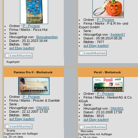
Ordner :
P - Pyraser
Firma / Marke : P & R Im- und
Ordner :
P - Pyraser
Export GmbH
Firma / Marke : Pizza Hut
Serie :
Serie :
Hinzugefügt von :
fredder67
Hinzugefügt von :
Bonsaipanther
Datum : 05.08.2014 08:26
Datum : 20.11.2023 16:44
Bildhits : 7977
Bildhits : 7667
auf Ebay kaufen!
auf Ebay kaufen!
Kugelspiel
Pantene Pro-V - Werbetruck
Persil - Werbetruck
Ordner :
P - Pyraser
Ordner :
P - Pyraser
Firma / Marke : Henkel AG & Co.
Firma / Marke : Procter & Gamble
KGaA
Serie :
Serie :
Hinzugefügt von :
DNU501
Hinzugefügt von :
DNU501
Datum : 22.12.2007 17:03
Datum : 23.10.2008 17:59
Bildhits : 8681
Bildhits : 8515
auf Ebay kaufen!
auf Ebay kaufen!
Scania
Mercedes
Zugmaschine mit Auflieger
Zugmaschine mit Auflieger
ca. 20 cm lang
ca. 19 cm lang