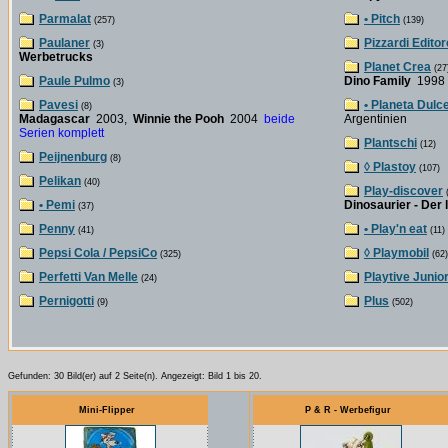
Parmalat
• Pitch
(257)
(139)
Paulaner
Pizzardi Editor
(3)
Werbetrucks
Planet Crea
(27
Paule Pulmo
Dino Family
199
(3)
Pavesi
• Planeta Dulc
(8)
Madagascar
2003,
Winnie the Pooh
2004
beide
Argentinien
Serien komplett
Plantschi
(12)
Peijnenburg
(8)
◊ Plastoy
(107)
Pelikan
(40)
Play-discover
(
• Pemi
Dinosaurier - Der 
(37)
Penny
• Play'n eat
(41)
(11)
Pepsi Cola / PepsiCo
◊ Playmobil
(325)
(62)
Perfetti Van Melle
Playtive Junio
(24)
Pernigotti
Plus
(9)
(502)
Gefunden: 30 Bild(er) auf 2 Seite(n). Angezeigt: Bild 1 bis 20.
Mini-Flipper
P & R - Werbefigur