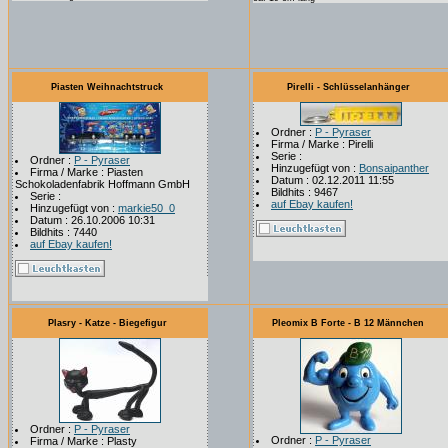
Piasten Weihnachtstruck
Pirelli - Schlüsselanhänger
Ordner :
P - Pyraser
Firma / Marke : Pirelli
Serie :
Ordner :
P - Pyraser
Hinzugefügt von :
Bonsaipanther
Firma / Marke : Piasten
Datum : 02.12.2011 11:55
Schokoladenfabrik Hoffmann GmbH
Bildhits : 9467
Serie :
auf Ebay kaufen!
Hinzugefügt von :
markie50_0
Datum : 26.10.2006 10:31
Bildhits : 7440
auf Ebay kaufen!
Plasry - Katze - Biegefigur
Pleomix B Forte - B 12 Männchen
Ordner :
P - Pyraser
Ordner :
P - Pyraser
Firma / Marke : Plasty