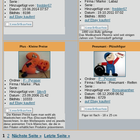
Firma / Marke : Labaz
Serie :
Serie :
Hinzugefügt von :
fredder67
Hinzugefügt von :
fredder67
Datum : 19.06.2014 07:57
Datum : 19.10.2011 07:02
Bildhits : 8198
Bildhits : 8093
auf Ebay kaufen!
auf Ebay kaufen!
1990 von Bully gefertigt
Das Medikament Pleomix wird seit einigen
Jahren von Trommsdorff gefertigt
Plus - Kleine Preise
Pneumant - Plüschfigur
Ordner :
P - Pyraser
Ordner :
P - Pyraser
Firma / Marke : Pneumant - Reifen
Firma / Marke : Plus
Serie :
Serie :
Hinzugefügt von :
Bonsaipanther
Hinzugefügt von :
Silvy9
Datum : 08.12.2008 06:52
Datum : 23.09.2006 21:42
Bildhits : 6729
Bildhits : 10333
auf Ebay kaufen!
auf Ebay kaufen!
Die Kleinen Preise kann man wohl als
Figur ist flach - 18 x 25 cm
Maskottchen von Plus (Discount-Markt)
bezeichnen. In den Werbespots sind es jeweils
diese animierten Trick-Männchen, die die in
den Filialen erhältlichen Produkte präsentieren.
1
2
Nächste Seite »
Letzte Seite »