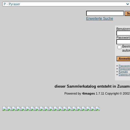
Erweiterte Suche
Benutzer
Passwort
Beim
auto
»
Password
»
Registrie
»
Kontakt
»
Datensch
dieser Sammlerkatalog entsteht in Zus
Powered by
4images
1.7.11 Copyright © 200