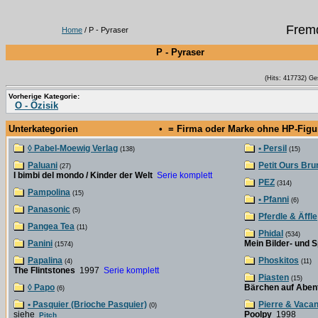
Fremd
Home
/ P - Pyraser
P - Pyraser
(Hits: 417732) Ge
Vorherige Kategorie:
O - Özisik
Unterkategorien
• = Firma oder Marke ohne HP-Fig
◊ Pabel-Moewig Verlag
• Persil
(138)
(15)
Paluani
Petit Ours Bru
(27)
I bimbi del mondo / Kinder der Welt
Serie komplett
PEZ
(314)
Pampolina
(15)
• Pfanni
(6)
Panasonic
(5)
Pferdle & Äffle
Pangea Tea
(11)
Phidal
(534)
Panini
Mein Bilder- und 
(1574)
Papalina
Phoskitos
(4)
(11)
The Flintstones
1997
Serie komplett
Piasten
(15)
◊ Papo
Bärchen auf Aben
(6)
• Pasquier (Brioche Pasquier)
Pierre & Vaca
(0)
siehe
Poolpy
1998
Pitch