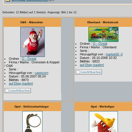
(17)
Gefunden: 12 Bild(er) auf 1 Seite(n). Angezeigt: Bild 1 bis 12.
O&K - Männchen
Obenland - Werbetruck
Ordner :
O - Özisik
Firma / Marke : Obenland
Serie :
Hinzugefügt von :
markie50_0
Datum : 26.10.2006 10:32
Ordner :
O - Özisik
Bildhits : 6823
Firma / Marke : Orenstein & Koppel
auf Ebay kaufen!
/ O&K
Serie :
Hinzugefügt von :
capricorn
Datum : 05.08.2007 05:24
Bildhits : 8873
auf Ebay kaufen!
Opel - Schlüsselanhänger
Opel - Werbefigur