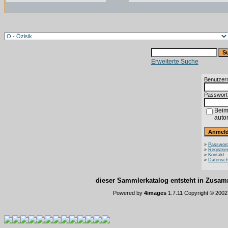
Erweiterte Suche
Benutzer
Passwort
Beim
auto
»
Password
»
Registrie
»
Kontakt
»
Datensch
dieser Sammlerkatalog entsteht in Zus
Powered by
4images
1.7.11 Copyright © 200