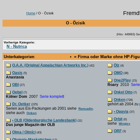
Fremdf
Home
/ O - Özisik
O - Özisik
(Hits: 446663) Ge
Vorherige Kategorie:
N - Nutrica
Unterkategorien
• = Firma oder Marke ohne HP-Fig
O.A.A. (Original Appalachian Artworks Inc.)
Ölz
(42)
(4)
Oasis
OMO
(5)
(38)
Anastasia
One2Play
(15)
OBI
Roary
2010
Serie
(27)
Oebel
Onkel Otto
(7)
(7)
Kölner Dom
2007
Serie komplett
Onken
(728)
Dr. Oetker
gehört ab 2004 zu
(225)
Serien aus Eis-Packungen ab 2001 siehe
.
Roncadin
• Opavia
(37)
siehe auch
Onken
Orbit
(0)
• OLB (Oldenburgische Landesbank)
(11)
siehe
Wrigley
Das junge Magazin der OLB
ORF
(3)
Olma / Olmíci
(43)
Olympia-Maskottchen