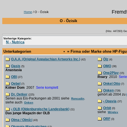
Fremdf
Home
/ O - Özisik
O - Özisik
(Hits: 447293) Ge
Vorherige Kategorie:
N - Nutrica
Unterkategorien
• = Firma oder Marke ohne HP-Fig
O.A.A. (Original Appalachian Artworks Inc.)
Ölz
(42)
(4)
Oasis
OMO
(5)
(38)
Anastasia
One2Play
(15)
OBI
Roary
2010
Serie
(27)
Oebel
Onkel Otto
(7)
(7)
Kölner Dom
2007
Serie komplett
Onken
(728)
Dr. Oetker
gehört ab 2004 zu
(225)
Serien aus Eis-Packungen ab 2001 siehe
.
Roncadin
• Opavia
(37)
siehe auch
Onken
Orbit
(0)
• OLB (Oldenburgische Landesbank)
(11)
siehe
Wrigley
Das junge Magazin der OLB
ORF
(3)
Olma / Olmíci
(43)
Olympia-Maskottchen