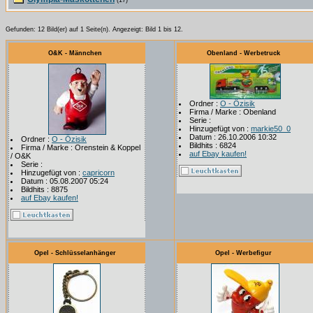
(17)
Gefunden: 12 Bild(er) auf 1 Seite(n). Angezeigt: Bild 1 bis 12.
O&K - Männchen
Obenland - Werbetruck
Ordner :
O - Özisik
Firma / Marke : Obenland
Serie :
Hinzugefügt von :
markie50_0
Datum : 26.10.2006 10:32
Ordner :
O - Özisik
Bildhits : 6824
Firma / Marke : Orenstein & Koppel
auf Ebay kaufen!
/ O&K
Serie :
Hinzugefügt von :
capricorn
Datum : 05.08.2007 05:24
Bildhits : 8875
auf Ebay kaufen!
Opel - Schlüsselanhänger
Opel - Werbefigur