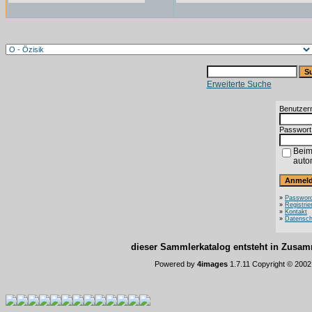
Erweiterte Suche
Benutzer
Passwort
Beim
auto
»
Password
»
Registrie
»
Kontakt
»
Datensch
dieser Sammlerkatalog entsteht in Zus
Powered by
4images
1.7.11 Copyright © 200