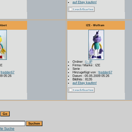
auf Ebay kaufen!
ühbert
IZE - Wolfram
Ordner :
I - IP
ZE
Firma / Marke : IZE
Serie :
:
fredder67
Hinzugefügt von :
fredder67
09 05:26
Datum : 05.05.2009 05:26
Bildhits : 8135
auf Ebay kaufen!
rte Suche