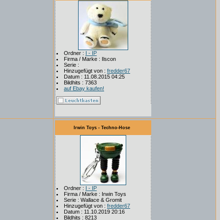
Ordner :
I - IP
Firma / Marke : Ilscon
Serie :
Hinzugefügt von :
fredder67
Datum : 11.08.2015 04:25
Bildhits : 7363
auf Ebay kaufen!
Irwin Toys - Techno-Hose
Ordner :
I - IP
Firma / Marke : Irwin Toys
Serie : Wallace & Gromit
Hinzugefügt von :
fredder67
Datum : 11.10.2019 20:16
Bildhits : 8213