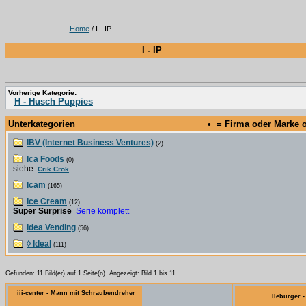
Home
/ I - IP
I - IP
Vorherige Kategorie:
H - Husch Puppies
Unterkategorien
• = Firma oder Marke
IBV (Internet Business Ventures)
(2)
Ica Foods
(0)
siehe
Crik Crok
Icam
(165)
Ice Cream
(12)
Super Surprise
Serie komplett
Idea Vending
(56)
◊ Ideal
(111)
Gefunden: 11 Bild(er) auf 1 Seite(n). Angezeigt: Bild 1 bis 11.
iii-center - Mann mit Schraubendreher
Ileburger 