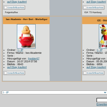
auf Ebay kaufen!
auf Ebay kaufen!
Feigenkaffee
IGA '73 Hamburg
Iwo Akademie - Herr Bert - Werbefigur
IZE - Gl
Ordner :
I - IP
Ordner :
I - IP
Firma / Marke : Iwo Akademie
Firma / Marke : I
Serie :
Serie :
Hinzugefügt von :
fredder67
Hinzugefügt von 
Datum : 16.07.2014 07:56
Datum : 05.05.20
Bildhits : 8643
Bildhits : 6856
auf Ebay kaufen!
auf Ebay kaufen!
Erweite