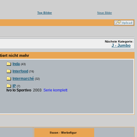
Top Bilder
Neue Bilder
Nächste Kategorie:
J - Jumbo
ert nicht mehr
Inda
(43)
Interfood
(74)
Intermarché
(32)
IP
(7)
Ivo lo Sportivo
2003
Serie komplett
Ilscon - Werbefigur