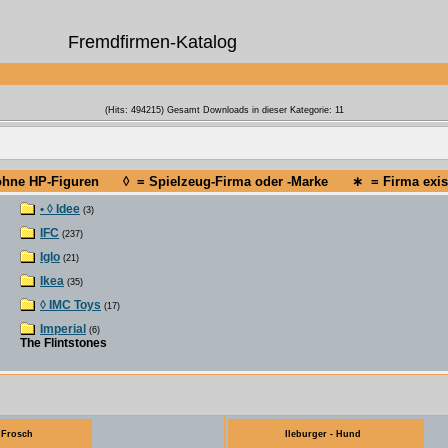
Fremdfirmen-Katalog
(Hits: 494215) Gesamt Downloads in dieser Kategorie: 11
 ohne HP-Figuren ◊ = Spielzeug-Firma oder -Marke ∗ = Firma existi
• ◊ Idee
(3)
IFC
(237)
Iglo
(21)
Ikea
(35)
◊ IMC Toys
(17)
Imperial
(6)
The Flintstones
- Frosch
Ileburger - Hund