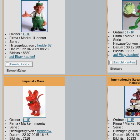
Ordner :
I - IP
Ordner :
I - IP
Firma / Marke : 
Firma / Marke : iii-center
Serie :
Serie :
Hinzugefügt von 
Hinzugefügt von :
fredder67
Datum : 30.12.20
Datum : 22.04.2009 08:23
Bildhits : 6527
Bildhits : 8350
auf Ebay kaufen!
auf Ebay kaufen!
Eilenburg
Elektro-Märkte
Internationale Gart
Imperial - Maus
Hambu
Ordner :
I - IP
Ordner :
I - IP
Firma / Marke : Imperial
Firma / Marke : I
Serie :
Serie :
Hinzugefügt von :
fredder67
Hinzugefügt von 
Datum : 22.07.2015 16:46
Datum : 08.01.20
Bildhits : 7116
Bildhits : 10133