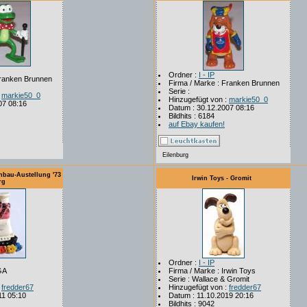
Ordner :
I - IP
Franken Brunnen
Firma / Marke : Franken Brunnen
Serie :
:
markie50_0
Hinzugefügt von :
markie50_0
07 08:16
Datum : 30.12.2007 08:16
Bildhits : 6184
auf Ebay kaufen!
Eilenburg
enbau-Austellung '73
Irwin Toys - Gromit
rg
Ordner :
I - IP
GA
Firma / Marke : Irwin Toys
Serie : Wallace & Gromit
:
fredder67
Hinzugefügt von :
fredder67
11 05:10
Datum : 11.10.2019 20:16
Bildhits : 9042