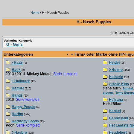
Home
/ H - Husch Puppies
H - Husch Puppies
(Hits: 470117) Ge
Vorherige Kategorie:
G - Gunz
Unterkategorien
• = Firma oder Marke ohne HP-Fig
• Haas
Heidel
(1)
(18)
Hack
◊ Heimo
(8)
(454)
2013 / 2014
Mickey Mouse
Serie komplett
Heinerle
(16)
◊ Hallmark
(12)
◊ Hello Kitty
(22
Hamlet
siehe auch
Bandai
(310)
,
eleven
Tomy Europa
Hands
(50)
2010
Serie komplett
Helsana
(3)
Helsi Biber
Happy People
(4)
Henkel
(7)
Haribo
(647)
Hennieland
(24)
Harmony Foods
(13)
Pooh
Serie komplett
Het Laatste N
◊ Hasbro
Heudebert
(528)
(5)