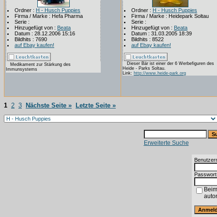
Ordner :
H - Husch Puppies
Ordner :
H - Husch Puppies
Firma / Marke : Hefa Pharma
Firma / Marke : Heidepark Soltau
Serie :
Serie :
Hinzugefügt von :
Beata
Hinzugefügt von :
Beata
Datum : 28.12.2006 15:16
Datum : 31.03.2005 18:39
Bildhits : 7690
Bildhits : 8522
auf Ebay kaufen!
auf Ebay kaufen!
Dieser Bär ist einer der 6 Werbefiguren des
Medikament zur Stärkung des
Heide - Parks Soltau.
Immunsystems
Link:
http://www.heide-park.org
1
2
3
Nächste Seite »
Letzte Seite »
Erweiterte Suche
Benutzer
Passwort
Beim
auto