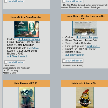
Die Ski-Mütze befand sich zusammengerollt
in einer Plastetüte an diesem Anhänger.
Hasen-Bräu - Wie der Hase zum Bier
Hasen-Bräu - Oster-Festbier
kam
Ordner :
H - Husch Puppies
Ordner :
H - Husch Puppies
Firma / Marke : Hasen-Bräu
Firma / Marke : Hasen-Bräu
Serie : Oster-Kollektion
Serie : Oster-Kollektion
Hinzugefügt von :
markie50_0
Hinzugefügt von :
DNU501
Datum : 25.10.2006 16:02
Datum : 31.05.2008 16:53
Bildhits : 7607
Bildhits : 7362
auf Ebay kaufen!
auf Ebay kaufen!
Mercedes
Modell 4 von 4 (RS)
Zugmaschine mit Auflieger
ca: 18 cm lang
Modell 1 von 4
Hefa Pharma - IRS 19
Heidepark Soltau - Bär