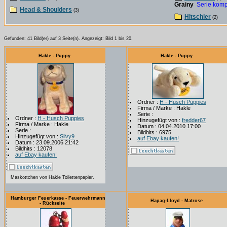
Grainy
Serie komp
Head & Shoulders
(3)
Hitschler
(2)
Gefunden: 41 Bild(er) auf 3 Seite(n). Angezeigt: Bild 1 bis 20.
Hakle - Puppy
Hakle - Puppy
Ordner :
H - Husch Puppies
Firma / Marke : Hakle
Serie :
Ordner :
H - Husch Puppies
Hinzugefügt von :
fredder67
Firma / Marke : Hakle
Datum : 04.04.2010 17:00
Serie :
Bildhits : 6975
Hinzugefügt von :
Silvy9
auf Ebay kaufen!
Datum : 23.09.2006 21:42
Bildhits : 12078
auf Ebay kaufen!
Maskottchen von Hakle Toilettenpapier.
Hamburger Feuerkasse - Feuerwehrmann
Hapag-Lloyd - Matrose
- Rückseite