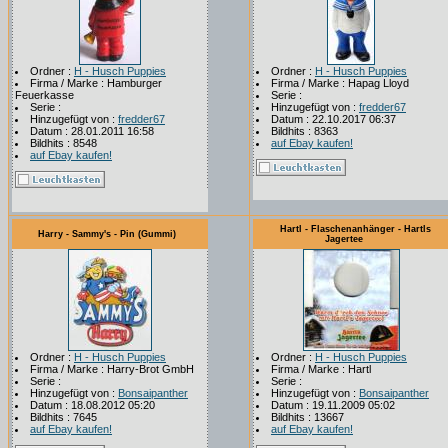
Ordner :
H - Husch Puppies
Ordner :
H - Husch Puppies
Firma / Marke : Hamburger
Firma / Marke : Hapag Lloyd
Feuerkasse
Serie :
Serie :
Hinzugefügt von :
fredder67
Hinzugefügt von :
fredder67
Datum : 22.10.2017 06:37
Datum : 28.01.2011 16:58
Bildhits : 8363
Bildhits : 8548
auf Ebay kaufen!
auf Ebay kaufen!
Hartl - Flaschenanhänger - Hartls
Harry - Sammy's - Pin (Gummi)
Jagertee
Ordner :
H - Husch Puppies
Ordner :
H - Husch Puppies
Firma / Marke : Harry-Brot GmbH
Firma / Marke : Hartl
Serie :
Serie :
Hinzugefügt von :
Bonsaipanther
Hinzugefügt von :
Bonsaipanther
Datum : 18.08.2012 05:20
Datum : 19.11.2009 05:02
Bildhits : 7645
Bildhits : 13667
auf Ebay kaufen!
auf Ebay kaufen!