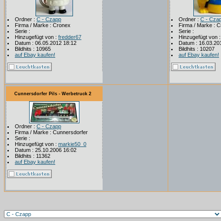
Ordner :
C - Czapp
Ordner :
C - Cza
Firma / Marke : Cronex
Firma / Marke : 
Serie :
Serie :
Hinzugefügt von :
fredder67
Hinzugefügt von 
Datum : 06.05.2012 18:12
Datum : 16.03.20
Bildhits : 10965
Bildhits : 10207
auf Ebay kaufen!
auf Ebay kaufen!
Cunnersdorfer Pils - Werbetruck 2
Ordner :
C - Czapp
Firma / Marke : Cunnersdorfer
Serie :
Hinzugefügt von :
markie50_0
Datum : 25.10.2006 16:02
Bildhits : 11362
auf Ebay kaufen!