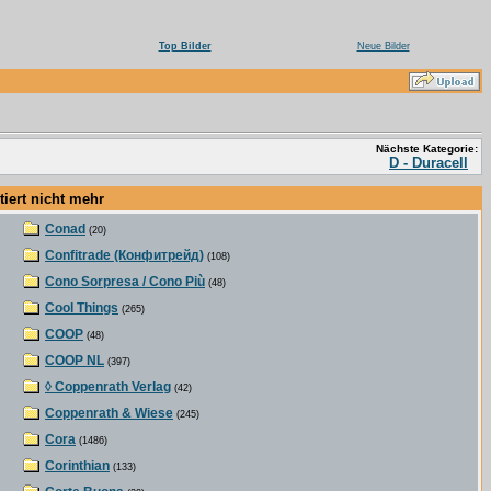
Top Bilder
Neue Bilder
Nächste Kategorie:
D - Duracell
ert nicht mehr
Conad
(20)
Confitrade (Конфитрейд)
(108)
Cono Sorpresa / Cono Più
(48)
Cool Things
(265)
COOP
(48)
COOP NL
(397)
◊ Coppenrath Verlag
(42)
Coppenrath & Wiese
(245)
Cora
(1486)
Corinthian
(133)