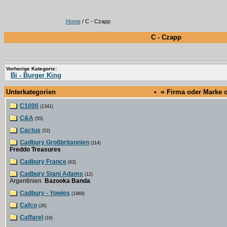
Home
/ C - Czapp
C - Czapp
Vorherige Kategorie:
Bi - Burger King
Unterkategorien
• = Firma oder Marke
C1000
(1341)
C&A
(55)
Cactus
(52)
Cadbury Großbritannien
(114)
Freddo Treasures
Cadbury France
(63)
Cadbury Stani Adams
(12)
Argentinien
Bazooka Banda
Cadbury - Yowies
(1969)
Cafco
(26)
Caffarel
(16)