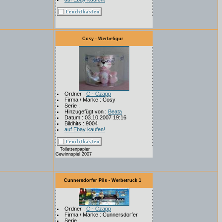
Cosy - Werbefigur
Ordner :
C - Czapp
Firma / Marke : Cosy
Serie :
Hinzugefügt von :
Beata
Datum : 03.10.2007 19:16
Bildhits : 9004
auf Ebay kaufen!
Toilettenpapier
Gewinnspiel 2007
Cunnersdorfer Pils - Werbetruck 1
Ordner :
C - Czapp
Firma / Marke : Cunnersdorfer
Serie :