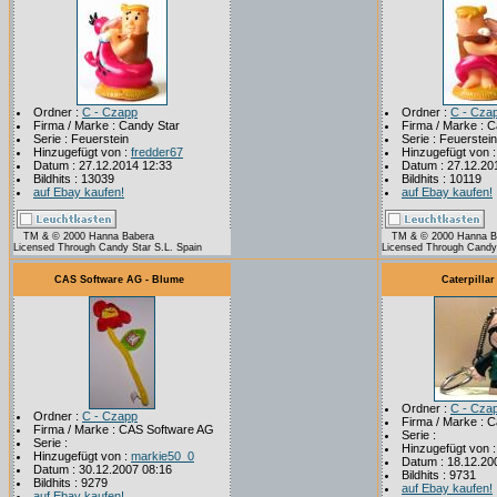
Ordner :
C - Czapp
Ordner :
C - Cza
Firma / Marke : Candy Star
Firma / Marke : 
Serie : Feuerstein
Serie : Feuerstein
Hinzugefügt von :
fredder67
Hinzugefügt von 
Datum : 27.12.2014 12:33
Datum : 27.12.20
Bildhits : 13039
Bildhits : 10119
auf Ebay kaufen!
auf Ebay kaufen!
TM & © 2000 Hanna Babera
TM & © 2000 Hanna B
Licensed Through Candy Star S.L. Spain
Licensed Through Candy 
CAS Software AG - Blume
Caterpillar
Ordner :
C - Cza
Ordner :
C - Czapp
Firma / Marke : Ca
Firma / Marke : CAS Software AG
Serie :
Serie :
Hinzugefügt von 
Hinzugefügt von :
markie50_0
Datum : 18.12.20
Datum : 30.12.2007 08:16
Bildhits : 9731
Bildhits : 9279
auf Ebay kaufen!
auf Ebay kaufen!