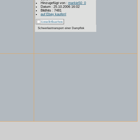
Hinzugefügt von :
markie50_0
Datum : 25.10.2006 16:02
Bildhits : 7481
auf Ebay kaufen!
Schwerlasttransport einer Dampflok