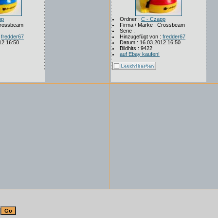
pp
Ordner :
C - Czapp
Crossbeam
Firma / Marke : Crossbeam
Serie :
:
fredder67
Hinzugefügt von :
fredder67
12 16:50
Datum : 16.03.2012 16:50
Bildhits : 9422
auf Ebay kaufen!