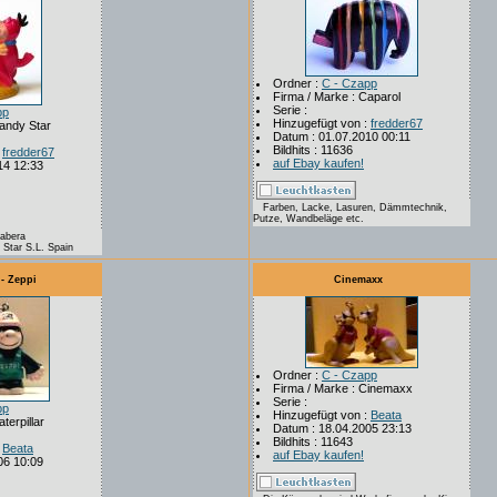
Ordner :
C - Czapp
Firma / Marke : Caparol
Serie :
pp
Hinzugefügt von :
fredder67
Candy Star
Datum : 01.07.2010 00:11
Bildhits : 11636
:
fredder67
auf Ebay kaufen!
14 12:33
Farben, Lacke, Lasuren, Dämmtechnik,
Putze, Wandbeläge etc.
abera
Star S.L. Spain
 - Zeppi
Cinemaxx
Ordner :
C - Czapp
Firma / Marke : Cinemaxx
Serie :
pp
Hinzugefügt von :
Beata
terpillar
Datum : 18.04.2005 23:13
Bildhits : 11643
:
Beata
auf Ebay kaufen!
06 10:09