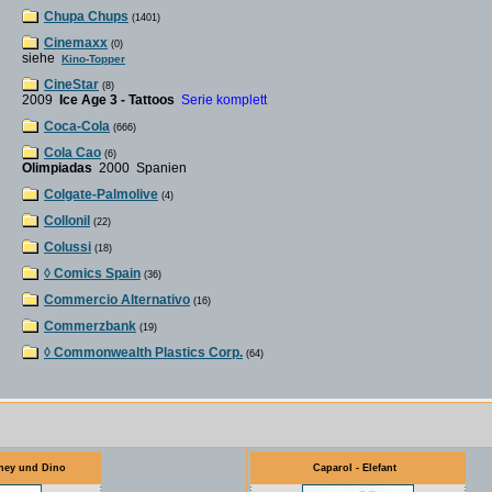
Chupa Chups
(1401)
Cinemaxx
(0)
siehe
Kino-Topper
CineStar
(8)
2009
Ice Age 3 - Tattoos
Serie komplett
Coca-Cola
(666)
Cola Cao
(6)
Olimpiadas
2000 Spanien
Colgate-Palmolive
(4)
Collonil
(22)
Colussi
(18)
◊ Comics Spain
(36)
Commercio Alternativo
(16)
Commerzbank
(19)
◊ Commonwealth Plastics Corp.
(64)
rney und Dino
Caparol - Elefant