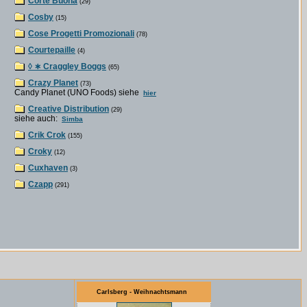
Corte Buona
(29)
Cosby
(15)
Cose Progetti Promozionali
(78)
Courtepaille
(4)
◊ ∗ Craggley Boggs
(65)
Crazy Planet
(73)
Candy Planet (UNO Foods) siehe
hier
Creative Distribution
(29)
siehe auch:
Simba
Crik Crok
(155)
Croky
(12)
Cuxhaven
(3)
Czapp
(291)
Carlsberg - Weihnachtsmann