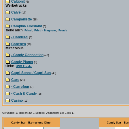
Calgonit
(6)
Werbetrucks
Calvé
(17)
Campaillette
(18)
Campina Friesland
(6)
siehe auch
,
,
Fristi
Fristi - Magnete
Fruttis
• Canderel
(3)
Canenco
(28)
Miracolous
• Candy Connection
(40)
Candy Planet
(0)
siehe
UNO Foods
Capri-Sonne / Capri-Sun
(43)
Caro
(21)
• Carrefour
(7)
• Cash & Candy
(16)
Casino
(19)
Gefunden: 17 Bild(er) auf 1 Seite(n). Angezeigt: Bild 1 bis 17.
Candy Star - Barney und Dino
Candy Star - Ba