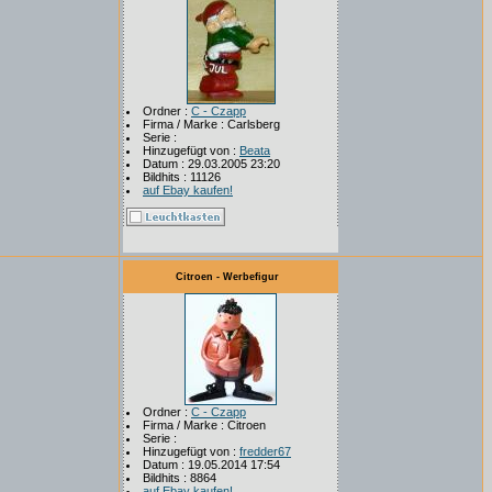
Ordner :
C - Czapp
Firma / Marke : Carlsberg
Serie :
Hinzugefügt von :
Beata
Datum : 29.03.2005 23:20
Bildhits : 11126
auf Ebay kaufen!
Citroen - Werbefigur
Ordner :
C - Czapp
Firma / Marke : Citroen
Serie :
Hinzugefügt von :
fredder67
Datum : 19.05.2014 17:54
Bildhits : 8864
auf Ebay kaufen!