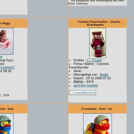
Die Känguruhs sind Werbefiguren der Kino-
Kette Cinemaxx
Cosmos Feuerlöscher - Charlie
ss Piggy
Brandwache
pp
orgi Toys
Ordner :
C - Czapp
how
Firma / Marke : Cosmos
:
fredder67
Feuerlöscher
11 08:18
Serie :
Hinzugefügt von :
Beata
Datum : 19.12.2006 07:31
Bildhits : 9479
auf Ebay kaufen!
c. 1979
nte - blau
Crossbeam - Ente - rot