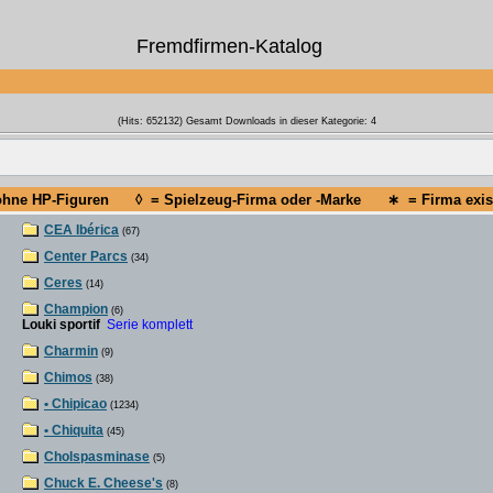
Fremdfirmen-Katalog
(Hits: 652132) Gesamt Downloads in dieser Kategorie: 4
 ohne HP-Figuren ◊ = Spielzeug-Firma oder -Marke ∗ = Firma existi
CEA Ibérica
(67)
Center Parcs
(34)
Ceres
(14)
Champion
(6)
Louki sportif
Serie komplett
Charmin
(9)
Chimos
(38)
• Chipicao
(1234)
• Chiquita
(45)
Cholspasminase
(5)
Chuck E. Cheese's
(8)