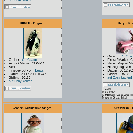
COMPO - Pinguin
Corgi - Mi
Ordner :
C - Cza
Ordner :
C - Czapp
Firma / Marke : C
Firma / Marke : COMPO
Serie : Muppet S
Serie :
Hinzugefügt von 
Hinzugefügt von :
Beata
Datum : 30.12.20
Datum : 20.12.2006 06:47
Bildhits : 18758
Bildhits : 10113
auf Ebay kaufen!
auf Ebay kaufen!
Corgi
Miss Piggy
© HEnson Associates In
Made in Great Britain
Cronex - Schlüsselanhänger
Crossbeam - E